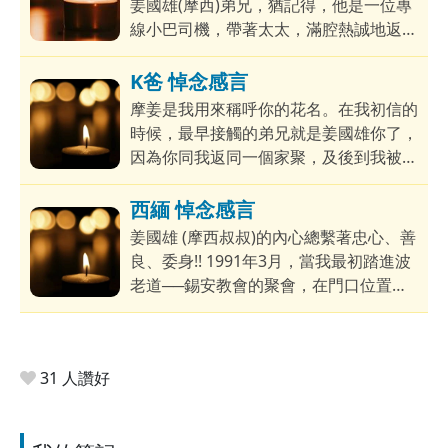
姜國雄(摩西)弟兄，猶記得，他是一位專
人，在事奉上也常常成為領袖們的「涼
線小巴司機，帶著太太，滿腔熱誠地返到
水」。雖然過往他身體曾受疾病纏磨，但
教會，他那份單純、渴求真理的態度，給
他意志卻堅定不移，依然全心事奉神，態
我留下深刻的印象。隨後，因著屬靈的長
K爸 悼念感言
度積極樂觀，也不怨天尤人，只專注仰望
進，他更成為當年第四代的家聚負責人，
摩姜是我用來稱呼你的花名。在我初信的
神的恩典。
協助牧養小羊。然而，迂迴曲折的信仰歷
時候，最早接觸的弟兄就是姜國雄你了，
程，給摩西帶來無數考驗，屬靈師父的背
因為你同我返同一個家聚，及後到我被門
道離去、在差傳期間妻子突然病逝，往
徒訓練的時候，你也是我的師兄呢？而我
後，他的身體亦因著中風遭受重創，一次
全職啲崗位你也是我的同工前輩，初出茅
西緬 悼念感言
一次的打擊，從沒有令他疑惑倒退，他仍
廬的我跟着你在當時的財政部事奉，一齊
姜國雄 (摩西叔叔)的內心總繫著忠心、善
是持守著那份初心，不屈不撓，堅持到
數錢一齊計數一齊去飲吓茶，搞吓清潔，
良、委身!! 1991年3月，當我最初踏進波
底。
還有一起出隊事奉。無論在日常的實際事
老道──錫安教會的聚會，在門口位置就
務或者是屬靈的事奉參與，我都是跟着你
設置了「錫安書室」的counter，至於，
學習的。
負責站崗的正就是摩西叔叔!因此，當我
第一次進到錫安教會時，其實就已經認識
31 人讚好
摩西叔叔，於每次返主日，去到書室cou
nter，摩西叔叔總會熱情地介紹有那隻詩
歌CD是新推出，那首詩歌好聽、有那本