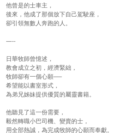
他曾是的士車主，
後來，他成了那個放下自己駕駛座，
卻引領無數人奔跑的人。
—--
日華牧師曾憶述，
教會成立之初，經濟緊絀，
牧師卻有一個心願──
希望能以書室形式，
為弟兄姊妹提供優質的屬靈書籍。
他聽見了這一份需要，
毅然轉職小巴司機、變賣的士，
用全部熱誠，為完成牧師的心願而奉獻。