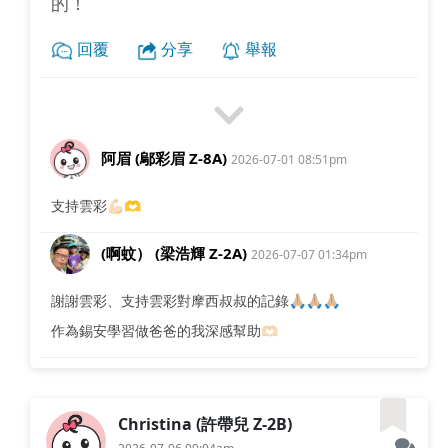
的！
回覆
分享
舉報
阿眉 (鄔彩眉 Z-8A)
2026-07-01 08:51pm
支持雲彩💪🏻🫶
(啊蚊） (梁浩輝 Z-2A)
2026-07-07 01:34pm
謝謝雲彩、支持雲彩對摩西叔叔的記錄🙏🏼🙏🏼🙏🏼
作為錫安學習做爸爸的我深感幫助🫶🏻
Christina (許帶兒 Z-2B)