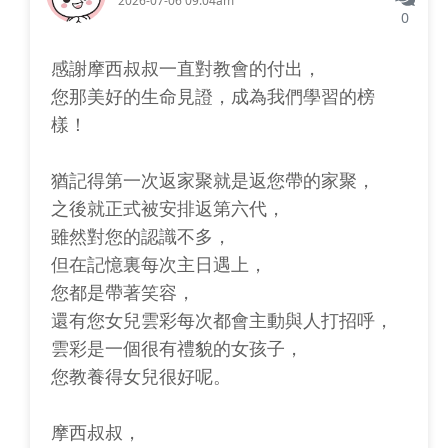
2026-07-06 09:04am
0
感謝摩西叔叔一直對教會的付出，
您那美好的生命見證，成為我們學習的榜
樣！
猶記得第一次返家聚就是返您帶的家聚，
之後就正式被安排返第六代，
雖然對您的認識不多，
但在記憶裏每次主日遇上，
您都是帶著笑容，
還有您女兒雲彩每次都會主動與人打招呼，
雲彩是一個很有禮貌的女孩子，
您教養得女兒很好呢。
摩西叔叔，