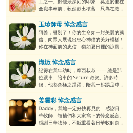
工之一。對他最深刻的印象，莫過於他在
全職事奉前，毅然獻出積蓄，只為在教會
建立一個自給自足的書室——這便是「錫
安書室」的前身。當時教會經濟尚未能負
玉珍師母 悼念感言
擔，他卻傾囊相助，讓我們得以購入一批
阿姜，暫別了！你的生命如一封美麗的薦
屬靈書籍，以自給自足的方式創立書室。
信，向眾人展現出忠心神僕的美好模樣！
誠然，書籍只售予弟兄姊妹，營運難免入
你在神面前的忠信，猶如夏日裡的涼風，
不敷支，他的奉獻亦不斷消耗，但他依然
也是眾人生命的涼水！每次在聚居點遇見
義無反顧。
你，你臉上總是掛著謙和恭敬的笑容。看
熾焮 悼念感言
著你微胖的身軀、緩緩的步履，以生命述
記得在我年幼時，摩西叔叔 —— 總是那
志：即使年事漸高、力有不逮，你依然堅
位跟車、陪車的 Secure 叔叔。許多時
持將
候，他都會極之踴躍，陪我一起踢足球、
打羽毛球。⚽🏸他每一次跟車，也會親
切地關心剛上車的我：❤️「吃過東西沒有
姜雲彩 悼念感言
啊？」更常以開朗、健談的方式跟我聊
Daddy，我地一定好快再見的！感謝日
天。💬 即使後來，我漸漸長大，與摩西
華牧師、領袖們和大家寫下的悼念感言。
叔叔的接觸變少了。但以往在星期三、星
感謝日華牧師，不斷重看著日華牧師寫的
期六的 Secure，我都能深深感受到，他
悼念感言，深信，爸爸看到，定必心甜，