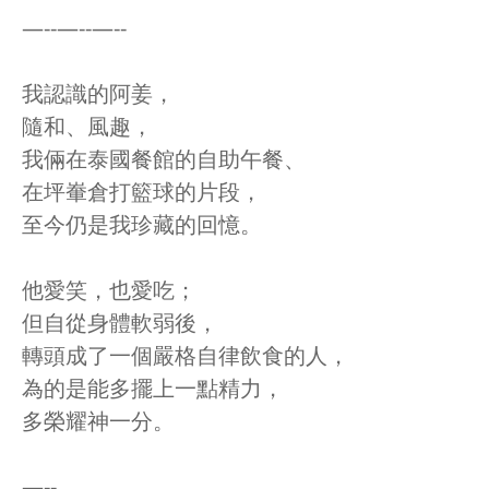
—--—--—--
我認識的阿姜，
隨和、風趣，
我倆在泰國餐館的自助午餐、
在坪輋倉打籃球的片段，
至今仍是我珍藏的回憶。
他愛笑，也愛吃；
但自從身體軟弱後，
轉頭成了一個嚴格自律飲食的人，
為的是能多擺上一點精力，
多榮耀神一分。
—--