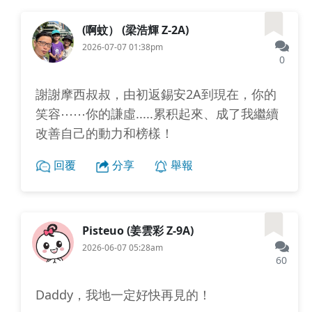
(啊蚊） (梁浩輝 Z-2A)
2026-07-07 01:38pm
0
謝謝摩西叔叔，由初返錫安2A到現在，你的
笑容⋯⋯你的謙虛.....累积起來、成了我繼續
改善自己的動力和榜樣！
回覆
分享
舉報
Pisteuo (姜雲彩 Z-9A)
2026-06-07 05:28am
60
Daddy，我地一定好快再見的！