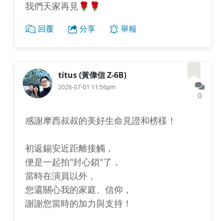
我們天家再見🌹🌹
回覆
分享
舉報
títus (黃偉信 Z-6B)
2026-07-01 11:56pm
0
感謝摩西叔叔的美好生命見證和榜樣！
初返錫安近距離接觸，
便是一起拍"封心鎖"了，
當時在演員以外，
您還關心我的家庭、信仰，
謝謝您當時的加力與支持！