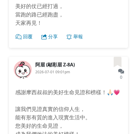
美好的仗已經打過，
當跑的路已經跑盡，
天家再見！
回覆
分享
舉報
阿眉 (鄔彩眉 Z-8A)
2026-07-01 09:01pm
0
感謝摩西叔叔的美好生命見證和榜樣！🙏🏻💗
讓我們見證真實的信仰人生，
能有形有質的進入現實生活中。
您美好的生命見證，
成為我們效法的美好榜樣！