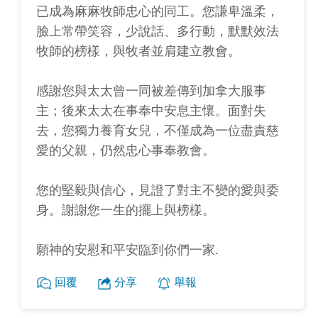
已成為麻麻牧師忠心的同工。您謙卑溫柔，
臉上常帶笑容，少說話、多行動，默默效法
牧師的榜樣，與牧者並肩建立教會。
感謝您與太太曾一同被差傳到加拿大服事
主；後來太太在事奉中安息主懷。面對失
去，您獨力養育女兒，不僅成為一位盡責慈
愛的父親，仍然忠心事奉教會。
您的堅毅與信心，見證了對主不變的愛與委
身。謝謝您一生的擺上與榜樣。
願神的安慰和平安臨到你們一家.
回覆
分享
舉報