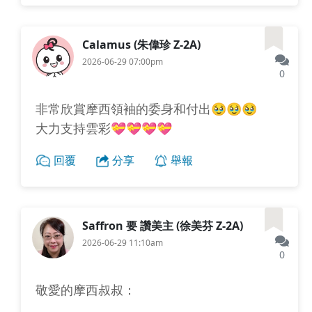
Calamus (朱偉珍 Z-2A)
2026-06-29 07:00pm
0
非常欣賞摩西領袖的委身和付出🥹🥹🥹
大力支持雲彩💝💝💝💝
回覆
分享
舉報
Saffron 要 讚美主 (徐美芬 Z-2A)
2026-06-29 11:10am
0
敬愛的摩西叔叔：