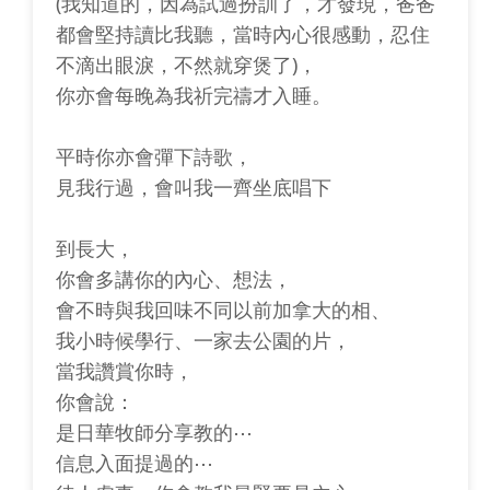
(我知道的，因為試過扮訓了，才發現，爸爸
都會堅持讀比我聽，當時內心很感動，忍住
不滴出眼淚，不然就穿煲了)，
你亦會每晚為我祈完禱才入睡。
平時你亦會彈下詩歌，
見我行過，會叫我一齊坐底唱下
到長大，
你會多講你的內心、想法，
會不時與我回味不同以前加拿大的相、
我小時候學行、一家去公園的片，
當我讚賞你時，
你會說：
是日華牧師分享教的⋯
信息入面提過的⋯