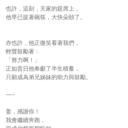
也許，這刻，天家的筵席上，
他早已提著碗筷，大快朵頤了。
亦也許，他正微笑看著我們，
輕聲鼓勵著：
「努力啊！」
正如昔日他奉獻了半生積蓄，
只願成為弟兄姊妹的助力與鼓勵。
—--
姜，感謝你！
我會繼續奔跑，