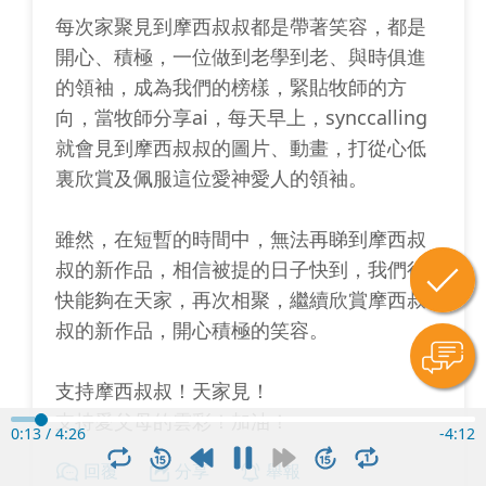
每次家聚見到摩西叔叔都是帶著笑容，都是
開心、積極，一位做到老學到老、與時俱進
的領袖，成為我們的榜樣，緊貼牧師的方
向，當牧師分享ai，每天早上，synccalling
就會見到摩西叔叔的圖片、動畫，打從心低
裏欣賞及佩服這位愛神愛人的領袖。
雖然，在短暫的時間中，無法再睇到摩西叔
叔的新作品，相信被提的日子快到，我們很
快能夠在天家，再次相聚，繼續欣賞摩西叔
叔的新作品，開心積極的笑容。
支持摩西叔叔！天家見！
支持愛父母的雲彩！加油！
0:14
/
4:26
-
4:11
回覆
分享
舉報