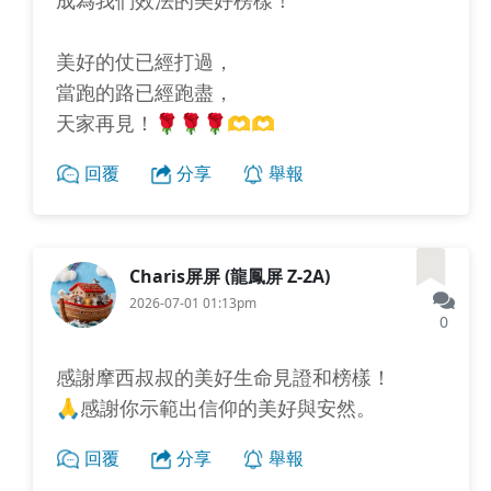
美好的仗已經打過，
當跑的路已經跑盡，
天家再見！🌹🌹🌹🫶🫶
回覆
分享
舉報
Charis屏屏 (龍鳳屏 Z-2A)
2026-07-01 01:13pm
0
感謝摩西叔叔的美好生命見證和榜樣！
🙏感謝你示範出信仰的美好與安然。
回覆
分享
舉報