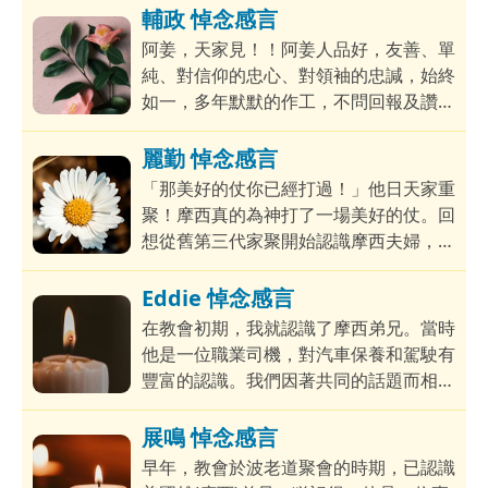
由衷地享受整個事奉的氛圍。✨
因為深知牧師的視點和感受，就是神眼中
輔政 悼念感言
的爸爸。而爸爸一生最希望的就是做好自
阿姜，天家見！！阿姜人品好，友善、單
己的角色，討神喜悅深知，我今日所擁有
純、對信仰的忠心、對領袖的忠諴，始終
的一切，也是源於爸爸媽媽，
如一，多年默默的作工，不問回報及讚
賞，誠然是一位良善忠信的僕人！天天很
盡心做好reporter的身份，無論在科林
麗勤 悼念感言
或Facebook平台，一天也有數次的po
「那美好的仗你已經打過！」他日天家重
文。跟從牧師和神時代的帶領，擴展自
聚！摩西真的為神打了一場美好的仗。回
己，年紀大也跟從教會方向，學習AI，日
想從舊第三代家聚開始認識摩西夫婦，那
常也很高興地將好的作品先給我看，問我
時雲彩尚未出生，他們已在上輔政家聚事
意見。
奉。後來神賜下雲彩，使家庭更添喜樂。
Eddie 悼念感言
多年來，摩西是一位盡心的爸爸，不單言
在教會初期，我就認識了摩西弟兄。當時
教，更以身作則，讓女兒明白信仰的價
他是一位職業司機，對汽車保養和駕駛有
值。他看似平凡，卻忠心、樸實、謙卑。
豐富的認識。我們因著共同的話題而相
多年來，我從未見過他發脾氣。每次相
熟，也因此結下弟兄的情誼。他樂於助
遇，都感受到他對人對事的珍惜。
人，總是耐心分享自己的經驗，讓我在駕
展鳴 悼念感言
駛技巧和汽車維修上獲益良多。更難得的
早年，教會於波老道聚會的時期，已認識
是，他平日待人接物溫和友善，喜歡接待