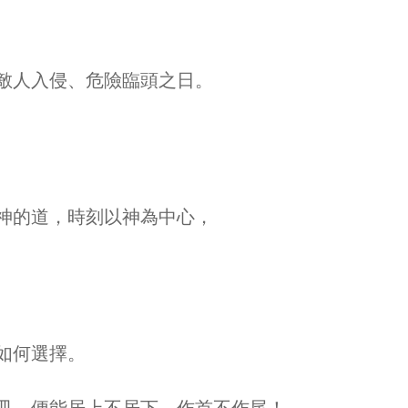
敵人入侵、危險臨頭之日。
神的道，時刻以神為中心，
如何選擇。
皿，便能居上不居下，作首不作尾！