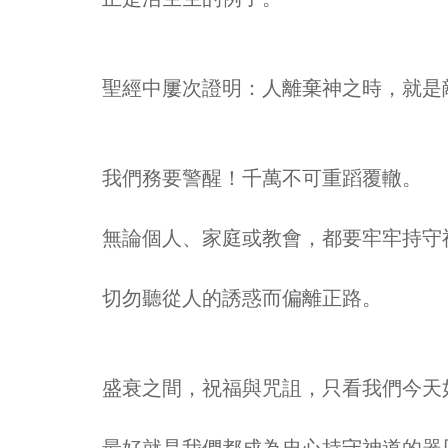
聖經中屢次證明：人離棄神之時，就是
我們務要警醒！千萬不可重蹈覆轍。
無論個人、家庭或教會，都要牢牢持守
切勿聽從人的誘惑而偏離正路。
盛衰之間，祝福與咒詛，只看我們今天
最好就是我們都成為忠心持守神道的器