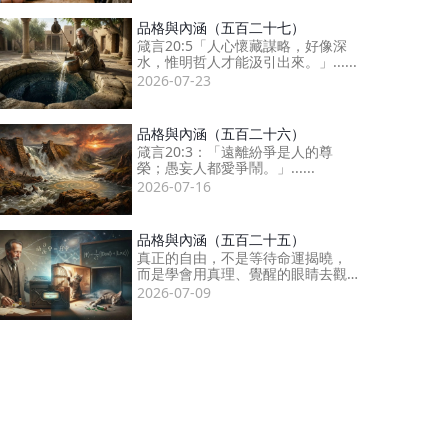
品格與內涵（五百二十七）
箴言20:5「人心懷藏謀略，好像深
水，惟明哲人才能汲引出來。」......
2026-07-23
品格與內涵（五百二十六）
箴言20:3：「遠離紛爭是人的尊
榮；愚妄人都愛爭鬧。」......
2026-07-16
品格與內涵（五百二十五）
真正的自由，不是等待命運揭曉，
而是學會用真理、覺醒的眼睛去觀
察......
2026-07-09