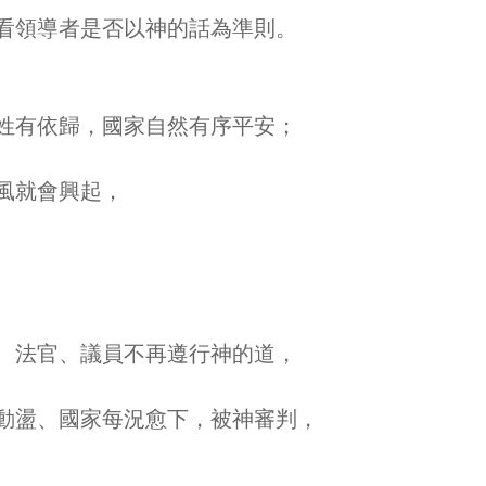
看領導者是否以神的話為準則。
姓有依歸，國家自然有序平安；
風就會興起，
、法官、議員不再遵行神的道，
動盪、國家每況愈下，被神審判，