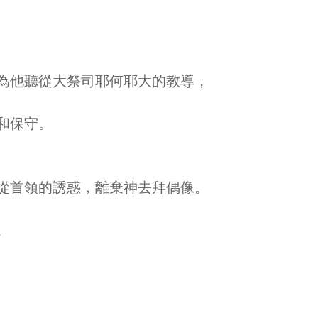
為他聽從大祭司耶何耶大的教導，
和保守。
從首領的誘惑，離棄神去拜偶像。
。