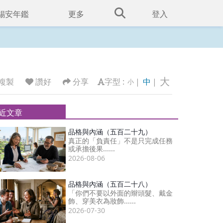
錫安年鑑
更多
登入
大
複製
讚好
分享
字型 :
|
中
|
小
近文章
品格與內涵（五百二十九）
真正的「負責任」不是只完成任務
或承擔後果......
2026-08-06
品格與內涵（五百二十八）
「你們不要以外面的辮頭髮、戴金
飾、穿美衣為妝飾......
2026-07-30