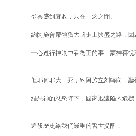
從興盛到衰敗，只在一念之間。
約阿施曾帶領猶大國走上興盛之路，因
一心遵行神眼中看為正的事，蒙神喜悅
但耶何耶大一死，約阿施立刻轉向，聽
結果神的忿怒降下，國家迅速陷入危機
這段歷史給我們嚴重的警世提醒：