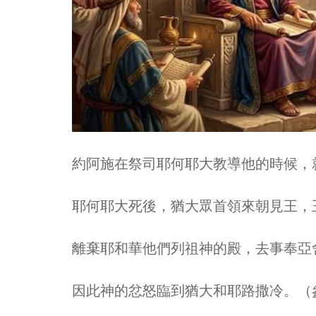
約阿施在祭司耶何耶大教導他的時候，就
耶何耶大死後，猶大眾首領來朝見王，
離棄耶和華他們列祖神的殿，去事奉亞
因此神的忿怒臨到猶大和耶路撒冷。（參代下