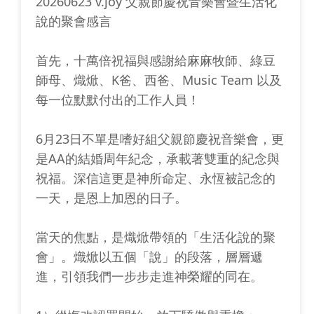
20260623 v.joy 父親節慶祝音樂會暨生活化
說的聚會感言
首先，十萬倍祝福與感謝給麻麻牧師、綠豆
師母、熾焮、K爸、西爸、Music Team 以及
每一位默默付出的工作人員！
6月23日不單是嗜好組父親節慶祝音樂會，更
是AA的結婚周年紀念，承載著雙重的紀念與
祝福。深信這更是神所命定、永恆被記念的
一天，是恩上加恩的日子。
當天的焦點，是熾焮帶領的「生活化說的聚
會」。熾焮以五個「說」的段落，層層遞
進，引領我們一步步走進神榮耀的同在。