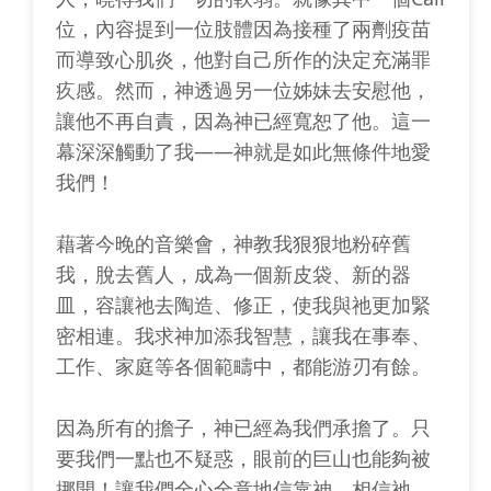
位，內容提到一位肢體因為接種了兩劑疫苗
而導致心肌炎，他對自己所作的決定充滿罪
疚感。然而，神透過另一位姊妹去安慰他，
讓他不再自責，因為神已經寬恕了他。這一
幕深深觸動了我——神就是如此無條件地愛
我們！
藉著今晚的音樂會，神教我狠狠地粉碎舊
我，脫去舊人，成為一個新皮袋、新的器
皿，容讓祂去陶造、修正，使我與祂更加緊
密相連。我求神加添我智慧，讓我在事奉、
工作、家庭等各個範疇中，都能游刃有餘。
因為所有的擔子，神已經為我們承擔了。只
要我們一點也不疑惑，眼前的巨山也能夠被
挪開！讓我們全心全意地信靠神，相信祂，