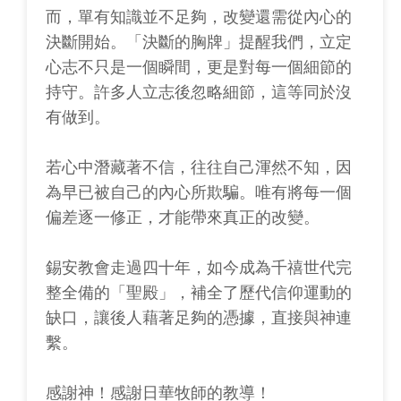
而，單有知識並不足夠，改變還需從內心的
決斷開始。「決斷的胸牌」提醒我們，立定
心志不只是一個瞬間，更是對每一個細節的
持守。許多人立志後忽略細節，這等同於沒
有做到。
若心中潛藏著不信，往往自己渾然不知，因
為早已被自己的內心所欺騙。唯有將每一個
偏差逐一修正，才能帶來真正的改變。
錫安教會走過四十年，如今成為千禧世代完
整全備的「聖殿」，補全了歷代信仰運動的
缺口，讓後人藉著足夠的憑據，直接與神連
繫。
感謝神！感謝日華牧師的教導！