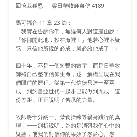
回憶栽種恩 — 梁日華牧師自傳 4189
馬可福音 11 章 23 節：
「我實在告訴你們，無論何人對這座山說：
『你挪開此地，投在海裡！』他若心裡不疑
惑，只信他所說的必成，就必給他成了。」
四十年，不是一個短暫的數字，而是日華牧
師將自己整個信仰生命，逐一解構呈現在我
們眼前的歷程。從第一代信徒只達一至兩
成，到約書亞世代一起步已能做到九成，這
份差距，正正說明了傳承的力量。
牧師將十分納一、禁食操練等親身踐行的真
理，一一剖析說明，為的是消弭我們心中的
疑惑，使我們對信仰的果效了然於心。然