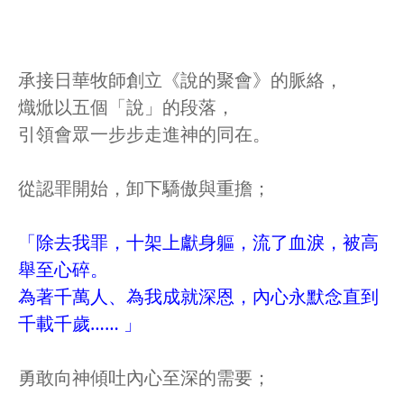
承接日華牧師創立《說的聚會》的脈絡，
熾焮以五個「說」的段落，
引領會眾一步步走進神的同在。
從認罪開始，卸下驕傲與重擔；
「除去我罪，十架上獻身軀，流了血淚，被高
舉至心碎。
為著千萬人、為我成就深恩，內心永默念直到
千載千歲…… 」
勇敢向神傾吐內心至深的需要；