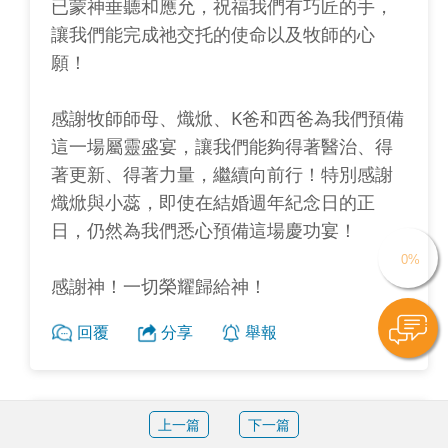
已蒙神垂聽和應允，祝福我們有巧匠的手，
讓我們能完成祂交托的使命以及牧師的心
願！
感謝牧師師母、熾焮、K爸和西爸為我們預備
這一場屬靈盛宴，讓我們能夠得著醫治、得
著更新、得著力量，繼續向前行！特別感謝
熾焮與小蕊，即使在結婚週年紀念日的正
日，仍然為我們悉心預備這場慶功宴！
感謝神！一切榮耀歸給神！
回覆
分享
舉報
Cecily · Peace (鄭美娥 Z-10A)
上一篇
下一篇