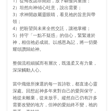
1）從悔改認罪開始，放下驕傲與重擔；
2）坦然向神傾心吐意，說出需要；
3）求神開啟屬靈眼睛，看見祂的旨意與帶
領；
4）把盼望與未來全然交託，讓祂掌權；
5）持守「一點不疑惑」的信心，緊緊連於
神，相信祂必成就。以感恩為記，將一切榮
耀頌讚歸給神。
整個流程細膩而有層次，既溫柔又有力量，
深深觸動人心。
當中熾焮所揀選的每一首詩歌，都直達心靈
深處。回想起神多年來對自己的愛與保守，
祂從未離棄，從未放手。縱然自己仍有許多
需要改變的地方，但神的愛始終不變，祂的