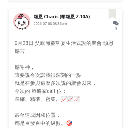
頌恩 Charis (黎頌恩 Z-10A)
2026-07-08 08:36pm
0
6月23日 父親節慶功宴生活式說的聚會 頌恩
感言
感謝神，
讓要說今次讓我很深刻的一點，
就是在參與這麼多次說的聚會以來，
今次的 策略家call 位：
準確、精準、密集。📈📈📈
甚至連成因和位置，
都是百發百中的級數。🎯