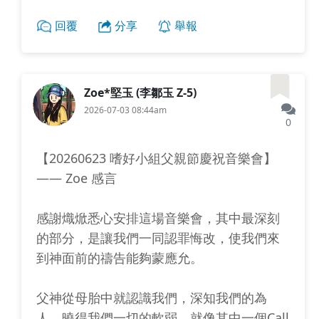
回覆
分享
舉報
Zoe*堅玉 (李鄒玉 Z-5)
2026-07-03 08:44am
0
【20260623 嗜好小組父親節慶祝音樂會】
—— Zoe 感言
感謝熾焮悉心安排這場音樂會，其中最深刻
的部分，是讓我們一同認罪悔改，使我們來
到神面前的禱告能夠蒙應允。
父神從母胎中就認識我們，深知我們的為
人，曉得我們一切的軟弱。就像其中一個Call