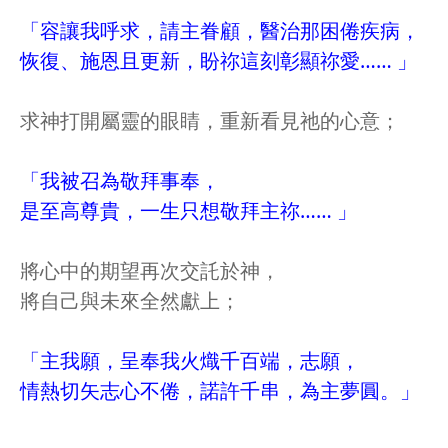
「容讓我呼求，請主眷顧，醫治那困倦疾病，
恢復、施恩且更新，盼祢這刻彰顯祢愛…… 」
求神打開屬靈的眼睛，重新看見祂的心意；
「我被召為敬拜事奉，
是至高尊貴，一生只想敬拜主祢…… 」
將心中的期望再次交託於神，
將自己與未來全然獻上；
「主我願，呈奉我火熾千百端，志願，
情熱切矢志心不倦，諾許千串，為主夢圓。」