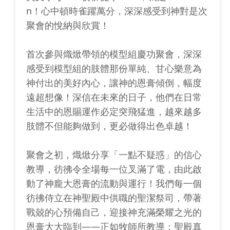
n！心中頓時雀躍萬分，深深感受到神對是次
聚會的悅納與欣賞！
首次參與熾焮帶領的模型組慶功聚會，深深
感受到模型組的肢體那份單純、甘心樂意為
神付出的美好內心，讓神的恩膏傾倒，幅度
遠超想像！深信在未來的日子，他們在日常
生活中的恩賜運作必定突飛猛進，越來越多
肢體不但能夠做到，更必做得出色卓越！
聚會之初，熾焮分享「一點不疑惑」的信心
教導，彷彿令全場每一位叉滿了電，由此啟
動了神龐大恩膏的流動與運行！我們每一個
彷彿侍立在神聖殿中供職的聖潔祭司，帶著
戰兢的心預備自己，迎接神充滿榮耀之光的
恩膏大大臨到——正如牧師所教導：聖殿真