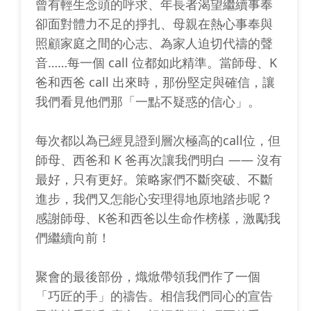
曾有輕生念頭的呼求、年長者渴望繼續事奉
卻面對體力不足的掙扎、母親在熱心事奉與
照顧家庭之間的心志、為家人迫切代禱的聲
音……每一個 call 位都如此精準。當師母、K
爸和西爸 call 出來時，那份堅定與確信，讓
我們看見他們那「一點不疑惑的信心」。
每次都以為已經見證到層次極高的call位，但
師母、西爸和 K 爸再次讓我們明白 —— 沒有
最好，只有更好。策略家們不斷突破、不斷
進步，我們又怎能心安理得地原地踏步呢？
感謝師母、K爸和西爸以生命作榜樣，激勵我
們繼續向前！
聚會的最後部份，熾焮帶領我們作了一個
「巧匠的手」的禱告。相信我們同心的宣告