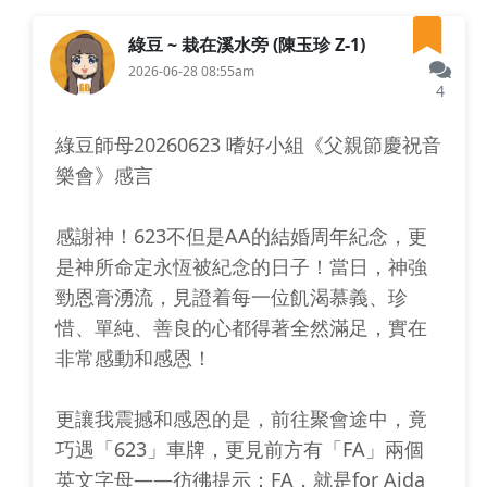
綠豆 ~ 栽在溪水旁 (陳玉珍 Z-1)
2026-06-28 08:55am
4
綠豆師母20260623 嗜好小組《父親節慶祝音
樂會》感言
感謝神！623不但是AA的結婚周年紀念，更
是神所命定永恆被紀念的日子！當日，神強
勁恩膏湧流，見證着每一位飢渴慕義、珍
惜、單純、善良的心都得著全然滿足，實在
非常感動和感恩！
更讓我震撼和感恩的是，前往聚會途中，竟
巧遇「623」車牌，更見前方有「FA」兩個
英文字母——彷彿提示：FA，就是for Aida