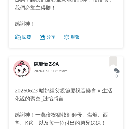
我們必靠主得勝！
感謝神！
回覆
分享
舉報
陳漣怡 Z-9A
2026-07-03 08:35am
0
20260623 嗜好組父親節慶祝音樂會 x 生活
化說的聚會_漣怡感言
感謝神！十萬倍祝福牧師師母、熾焮、西
爸、K爸，以及每一位付出的弟兄姊妹！