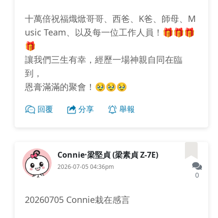
十萬倍祝福熾焮哥哥、西爸、K爸、師母、M
usic Team、以及每一位工作人員！🎁🎁🎁
🎁
讓我們三生有幸，經歷一場神親自同在臨
到，
恩膏滿滿的聚會！🥹🥹🥹
回覆
分享
舉報
Connie·梁堅貞 (梁素貞 Z-7E)
2026-07-05 04:36pm
0
20260705 Connie栽在感言