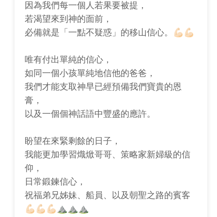
因為我們每一個人若果要被提，
若渴望來到神的面前，
必備就是「一點不疑惑」的移山信心。💪🏻💪🏻
唯有付出單純的信心，
如同一個小孩單純地信他的爸爸，
我們才能支取神早已經預備我們寶貴的恩
膏，
以及一個個神話語中豐盛的應許。
盼望在來緊剩餘的日子，
我能更加學習熾焮哥哥、策略家新婦級的信
仰，
日常鍛鍊信心，
祝福弟兄姊妹、船員、以及朝聖之路的賓客
💪🏻💪🏻💪🏻⛰️⛰️⛰️