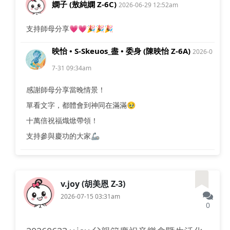
嫻子 (敖純嫻 Z-6C)
2026-06-29 12:52am
支持師母分享💗💗🎉🎉🎉
映怡 • S-Skeuos_盡 • 委身 (陳映怡 Z-6A)
2026-0
7-31 09:34am
感謝師母分享當晚情景！
單看文字，都體會到神同在滿滿🥹
十萬倍祝福熾焮帶領！
支持參與慶功的大家🦾
v.joy (胡美恩 Z-3)
2026-07-15 03:31am
0