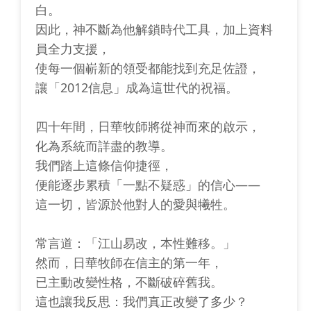
白。
因此，神不斷為他解鎖時代工具，加上資料
員全力支援，
使每一個嶄新的領受都能找到充足佐證，
讓「2012信息」成為這世代的祝福。
四十年間，日華牧師將從神而來的啟示，
化為系統而詳盡的教導。
我們踏上這條信仰捷徑，
便能逐步累積「一點不疑惑」的信心——
這一切，皆源於他對人的愛與犧牲。
常言道：「江山易改，本性難移。」
然而，日華牧師在信主的第一年，
已主動改變性格，不斷破碎舊我。
這也讓我反思：我們真正改變了多少？