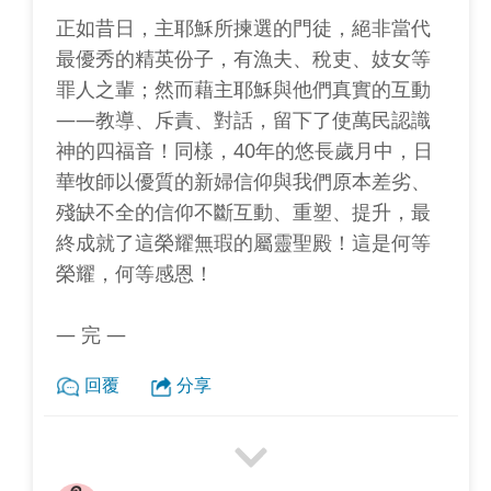
正如昔日，主耶穌所揀選的門徒，絕非當代
最優秀的精英份子，有漁夫、稅吏、妓女等
罪人之輩；然而藉主耶穌與他們真實的互動
——教導、斥責、對話，留下了使萬民認識
神的四福音！同樣，40年的悠長歲月中，日
華牧師以優質的新婦信仰與我們原本差劣、
殘缺不全的信仰不斷互動、重塑、提升，最
終成就了這榮耀無瑕的屬靈聖殿！這是何等
榮耀，何等感恩！
— 完 —
回覆
分享