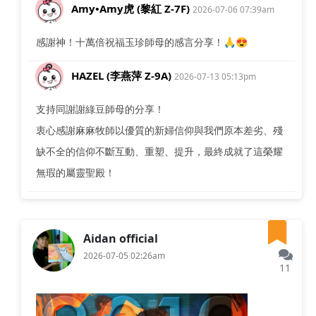
Amy•Amy虎 (黎紅 Z-7F)
2026-07-06 07:39am
感謝神！十萬倍祝福玉珍師母的感言分享！🙏😍
HAZEL (李燕萍 Z-9A)
2026-07-13 05:13pm
支持同謝謝綠豆師母的分享！
衷心感謝麻麻牧師以優質的新婦信仰與我們原本差劣、殘
缺不全的信仰不斷互動、重塑、提升，最終成就了這榮耀
無瑕的屬靈聖殿！
Aidan official
2026-07-05 02:26am
11