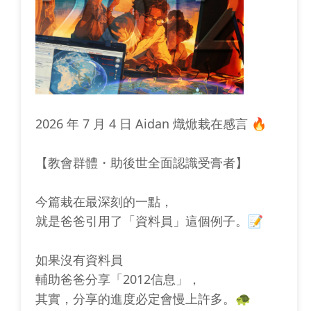
2026 年 7 月 4 日 Aidan 熾焮栽在感言 🔥
【教會群體・助後世全面認識受膏者】
今篇栽在最深刻的一點，
就是爸爸引用了「資料員」這個例子。📝
如果沒有資料員
輔助爸爸分享「2012信息」，
其實，分享的進度必定會慢上許多。🐢