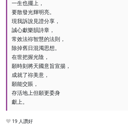
一生也擺上，
要散發光輝明亮。
現我訴說見證分享，
誠心獻樂韻詩章，
常效法祢智慧的法則，
除掉舊日混濁思想。
在世把握光陰，
願時刻將天國意旨宣揚，
成就了祢美意，
願能交賬，
存活地上但願更委身
獻上。
19 人讚好