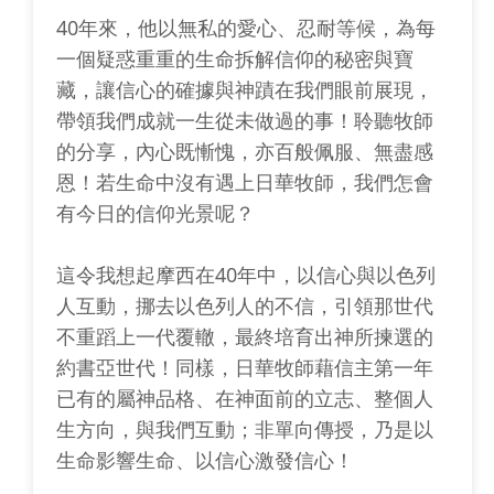
40年來，他以無私的愛心、忍耐等候，為每
一個疑惑重重的生命拆解信仰的秘密與寶
藏，讓信心的確據與神蹟在我們眼前展現，
帶領我們成就一生從未做過的事！聆聽牧師
的分享，內心既慚愧，亦百般佩服、無盡感
恩！若生命中沒有遇上日華牧師，我們怎會
有今日的信仰光景呢？
這令我想起摩西在40年中，以信心與以色列
人互動，挪去以色列人的不信，引領那世代
不重蹈上一代覆轍，最終培育出神所揀選的
約書亞世代！同樣，日華牧師藉信主第一年
已有的屬神品格、在神面前的立志、整個人
生方向，與我們互動；非單向傳授，乃是以
生命影響生命、以信心激發信心！