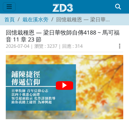
首頁
栽在溪水旁
回憶栽種恩 — 梁日華牧師自傳4188 ~ 馬可福音 11 章 23 節
回憶栽種恩 — 梁日華牧師自傳4188 ~ 馬可福
音 11 章 23 節
2026-07-04
| 瀏覽 :
3237
| 回應 :
314