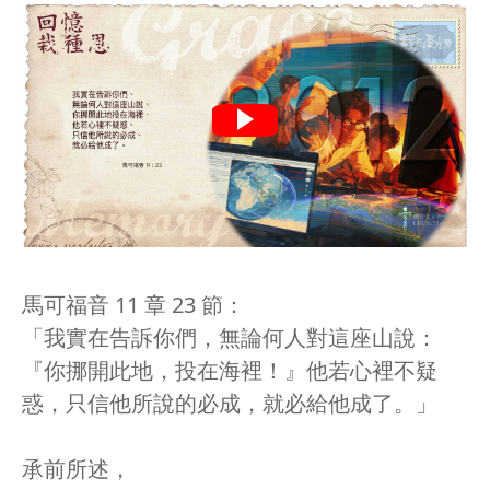
馬可福音 11 章 23 節：
「我實在告訴你們，無論何人對這座山說：
『你挪開此地，投在海裡！』他若心裡不疑
惑，只信他所說的必成，就必給他成了。」
承前所述，