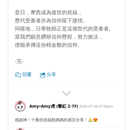
昔日，摩西成為後世的祝福，
歷代受膏者亦為信仰留下捷徑。
同樣地，日華牧師正是這個世代的受膏者。
當我們願意鑽研信仰歷程，努力效法，
便能承傳這份精金般的信仰。
-完-
回覆
分享
Amy•Amy虎 (黎紅 Z-7F)
2026-07-06 07:38am
感謝神！十萬倍祝福勤媽媽的感言分享！🙏😍