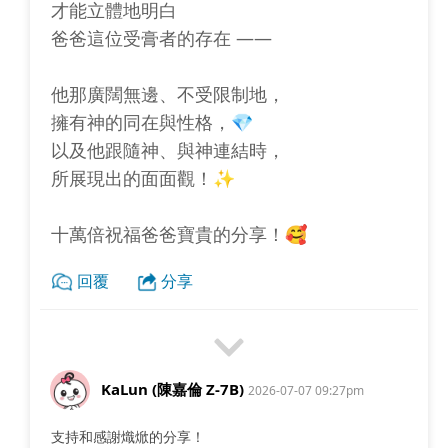
才能立體地明白
爸爸這位受膏者的存在 ——
他那廣闊無邊、不受限制地，
擁有神的同在與性格，💎
以及他跟隨神、與神連結時，
所展現出的面面觀！✨
十萬倍祝福爸爸寶貴的分享！🥰
回覆
分享
KaLun (陳嘉倫 Z-7B)
2026-07-07 09:27pm
支持和感謝熾焮的分享！