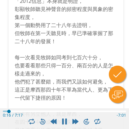
「2012信息」本身就是明證，
彰顯牧師聽見神聲音的頻密程度與異象的密
集程度，
第一個動勢用了二十八年去證明，
但牧師在第一天聽見時，早已準確掌握了那
二十八年的發展！
每一次看見牧師如同考到七百六十分，
也要看看那些只得一百分、兩百分的人是怎
樣走過來的，
他們犯了甚麼錯，而我們又該如何避免，
這正是摩西那四十年不單為當代人、更為下
一代留下捷徑的原因！
神沒有另立他人，就是摩西，
0:17
/
7:17
-
7:00
在四十年中曾成功亦曾失敗，