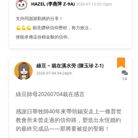
HAZEL (李燕萍 Z-9A)
2026-07-13 05:15pm
支持同謝謝勤媽的分享！
💪💪💪 願意鑽研信仰歷程，努力效法，
便能承傳這份精金般的信仰。
綠豆 ~ 栽在溪水旁 (陳玉珍 Z-1)
2026-07-04 04:24pm
14
綠豆師母20260704栽在感言
感謝日華牧師40年來帶領錫安走上一條普世
教會所未曾走過的信仰路，塑造出永恆婚約
的最終完成品——那將要被提的聖殿！