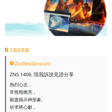
下載背景圖
ZionNewSong.com
ZNS
1406
.
現我訴說見證分享
熱烈心志，
常熊熊燃亮，
願盡揭示神形象。
祈求將心獻，