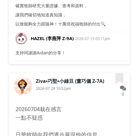
確實牧師研究大量證據、查考和資料，
讓我們確切地知道真知識，
以致能夠全力跟隨神！十萬倍祝福牧師的付出🔍
HAZEL (李燕萍 Z-9A)
2026-07-13 05:11pm
支持同謝謝Aidan的分享！
Ziva•巧堅•小綠豆 (董巧儀 Z-7A)
2026-07-29 10:52pm
0
20260704栽在感言
一點不疑惑
日華牧師向我們逐步展現他的信息，