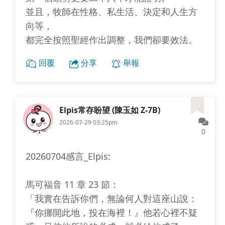
並且，牧師在性格、私生活、決定和人生方
向等，
都完全按照聖經作出調整，我們卻要效法。
回覆
分享
舉報
Elpis常存盼望 (陳玉如 Z-7B)
2026-07-29 03:25pm
0
20260704感言_Elpis:
馬可福音 11 章 23 節：
「我實在告訴你們，無論何人對這座山說：
『你挪開此地，投在海裡！』他若心裡不疑