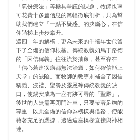
「氧份療法」等極具爭議的課題，牧師也寧
可花費十多篇信息的篇幅徹底剖析，只為幫
助我們建立「一點不疑惑」的決斷心，在信
仰階梯上步步攀升。
這四十年的解構，更為未來的千禧年世代留
下了全備的信仰根基。傳統教義如馬丁路德
的「因信稱義」往往流於抽象，甚至存在
「信心若連疾病都無法治癒，如何確信能上
天堂」的缺陷。而牧師的教導則補全了因信
稱義、浸禮、聖餐及靈恩等傳統教義的缺
口，使錫安成為一座有跡可尋的「聖殿」。
後世的人無需再閉門造車，只要帶著足夠的
尊重，以此全備的信仰為榜樣與借鑑，便能
藉著充足的憑據，透過這座橋樑直接與神相
連。