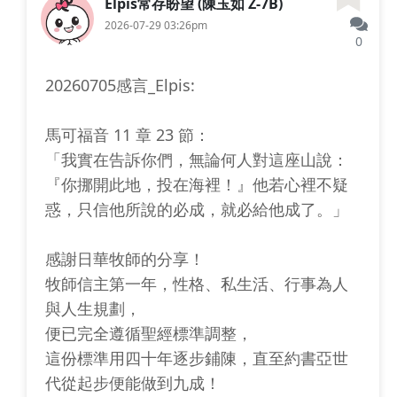
Elpis常存盼望 (陳玉如 Z-7B)
2026-07-29 03:26pm
0
20260705感言_Elpis:
馬可福音 11 章 23 節：
「我實在告訴你們，無論何人對這座山說：
『你挪開此地，投在海裡！』他若心裡不疑
惑，只信他所說的必成，就必給他成了。」
感謝日華牧師的分享！
牧師信主第一年，性格、私生活、行事為人
與人生規劃，
便已完全遵循聖經標準調整，
這份標準用四十年逐步鋪陳，直至約書亞世
代從起步便能做到九成！