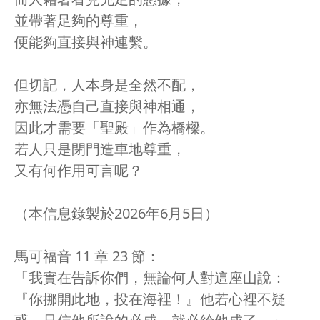
並帶著足夠的尊重，
便能夠直接與神連繫。
但切記，人本身是全然不配，
亦無法憑自己直接與神相通，
因此才需要「聖殿」作為橋樑。
若人只是閉門造車地尊重，
又有何作用可言呢？
（本信息錄製於2026年6月5日）
馬可福音 11 章 23 節：
「我實在告訴你們，無論何人對這座山說：
『你挪開此地，投在海裡！』他若心裡不疑