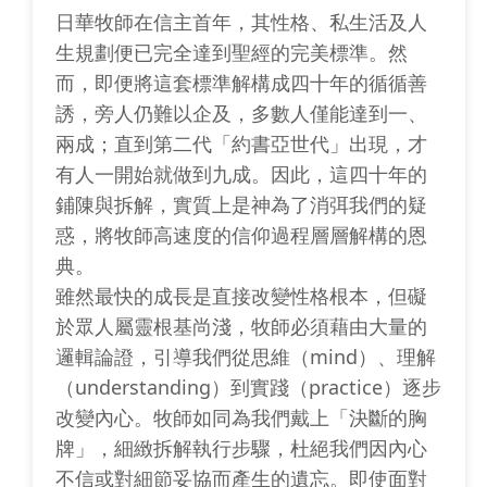
日華牧師在信主首年，其性格、私生活及人
生規劃便已完全達到聖經的完美標準。然
而，即便將這套標準解構成四十年的循循善
誘，旁人仍難以企及，多數人僅能達到一、
兩成；直到第二代「約書亞世代」出現，才
有人一開始就做到九成。因此，這四十年的
鋪陳與拆解，實質上是神為了消弭我們的疑
惑，將牧師高速度的信仰過程層層解構的恩
典。
雖然最快的成長是直接改變性格根本，但礙
於眾人屬靈根基尚淺，牧師必須藉由大量的
邏輯論證，引導我們從思維（mind）、理解
（understanding）到實踐（practice）逐步
改變內心。牧師如同為我們戴上「決斷的胸
牌」，細緻拆解執行步驟，杜絕我們因內心
不信或對細節妥協而產生的遺忘。即使面對