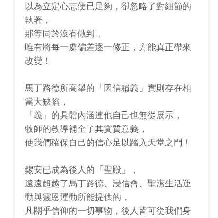
以為立定心志便已足夠，卻忽略了對細節的
執著，
那等同於沒有做到，
唯有將每一處偏差逐一修正，方能真正帶來
改變！
馬丁路德所高舉的「因信稱義」實則存在相
當大缺陷，
「義」的具體內涵連他自己也無從展示，
牧師的教導補全了其實質意義，
使我們確保自己的信心足以踏入天堂之門！
錫安已成為後人的「聖殿」，
遠遠超越了馬丁路德、浸信會、聖潔生活運
動與靈恩運動所能提供的，
凡關乎信仰的一切事物，後人皆可從我們身