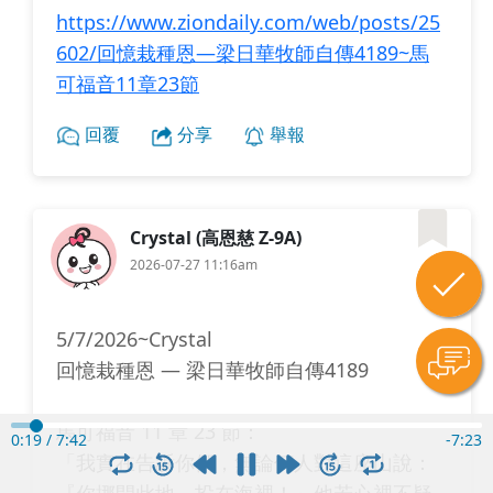
https://www.ziondaily.com/web/posts/25
602/回憶栽種恩—梁日華牧師自傳4189~馬
可福音11章23節
回覆
分享
舉報
Crystal (高恩慈 Z-9A)
2026-07-27 11:16am
0
5/7/2026~Crystal
回憶栽種恩 — 梁日華牧師自傳4189
馬可福音 11 章 23 節：
0:21
/
7:42
-
7:21
「我實在告訴你們，無論何人對這座山說：