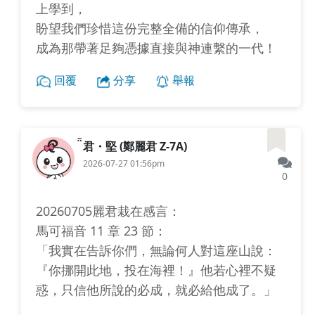
上學到，
盼望我們珍惜這份完整全備的信仰傳承，
成為那帶著足夠憑據直接與神連繫的一代！
回覆
分享
舉報
君・堅 (鄭麗君 Z-7A)
2026-07-27 01:56pm
0
20260705麗君栽在感言：
馬可福音 11 章 23 節：
「我實在告訴你們，無論何人對這座山說：
『你挪開此地，投在海裡！』他若心裡不疑
惑，只信他所說的必成，就必給他成了。」