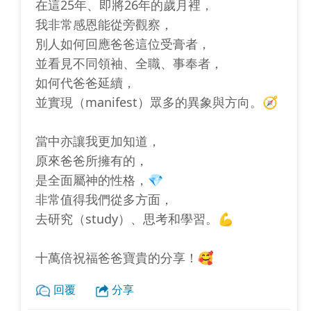
在這25年、即將26年的歲月裡，
我非常感恩能從旁觀察，
別人如何回應爸爸這位受膏者，
並看見不同領袖、全職、事奉者，
如何代爸爸延續，
並實現（manifest）眾多的異象與方向。🧭
當中亦讓我更加知道，
原來爸爸所擁有的，
是全面屬神的性格，💎
非常值得我們從多方面，
去研究（study）、思考和學習。💪
十萬倍祝福爸爸寶貴的分享！🥰
回覆
分享