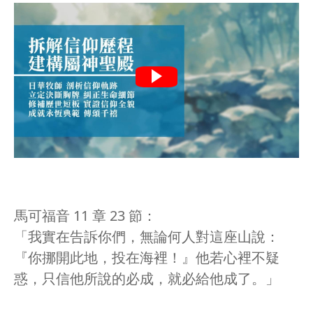
馬可福音 11 章 23 節：
「我實在告訴你們，無論何人對這座山說：
『你挪開此地，投在海裡！』他若心裡不疑
惑，只信他所說的必成，就必給他成了。」