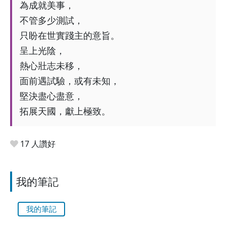
為成就美事，
不管多少測試，
只盼在世實踐主的意旨。
呈上光陰，
熱心壯志未移，
面前遇試驗，或有未知，
堅決盡心盡意，
拓展天國，獻上極致。
17 人讚好
我的筆記
我的筆記