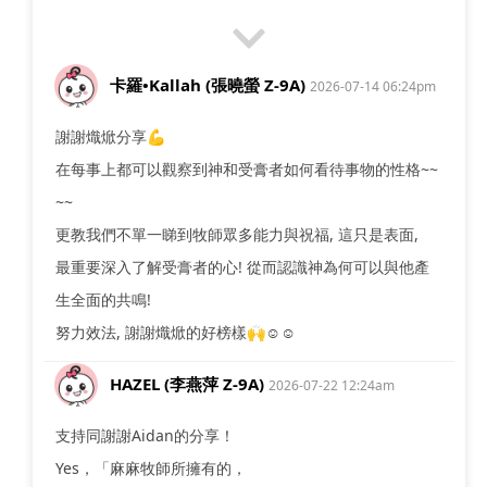
卡羅•Kallah (張曉螢 Z-9A)
2026-07-14 06:24pm
謝謝熾焮分享💪
在每事上都可以觀察到神和受膏者如何看待事物的性格~~
~~
更教我們不單一睇到牧師眾多能力與祝福, 這只是表面,
最重要深入了解受膏者的心! 從而認識神為何可以與他產
生全面的共鳴!
努力效法, 謝謝熾焮的好榜樣🙌☺️☺️
HAZEL (李燕萍 Z-9A)
2026-07-22 12:24am
支持同謝謝Aidan的分享！
Yes，「麻麻牧師所擁有的，