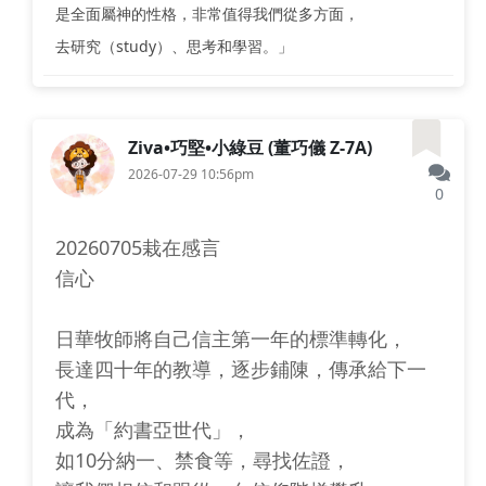
是全面屬神的性格，非常值得我們從多方面，
去研究（study）、思考和學習。」
Ziva•巧堅•小綠豆 (董巧儀 Z-7A)
2026-07-29 10:56pm
0
20260705栽在感言
信心
日華牧師將自己信主第一年的標準轉化，
長達四十年的教導，逐步鋪陳，傳承給下一
代，
成為「約書亞世代」，
如10分納一、禁食等，尋找佐證，