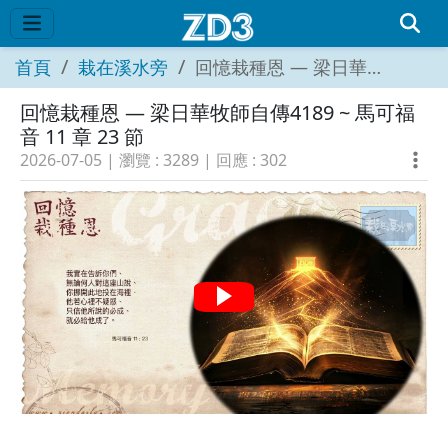
首頁
栽在溪水旁
回憶栽種恩 — 梁日華牧師自傳4189 ~ 馬可福音 11 章 23 節
回憶栽種恩 — 梁日華牧師自傳4189 ~ 馬可福
音 11 章 23 節
2026-07-05
| 瀏覽 :
3289
| 回應 :
302