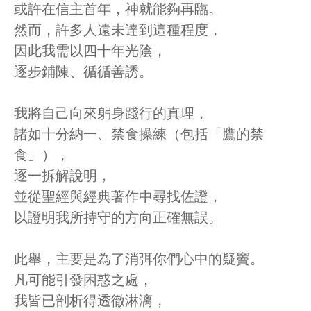
或許在信主首年，神就能夠再臨。
然而，許多人遠未達到這種程度，
因此我需以四十年光陰，
逐步鋪陳、循循善誘。
我將自己向來躬身踐行的真理，
諸如十分納一、禁食操練（包括「鷹的禁
食」），
逐一拆解說明，
並從聖經與經典著作中尋找佐證，
以證明我所持守的方向正確無誤。
此舉，主要是為了消弭你們心中的疑竇。
凡可能引發困惑之處，
我皆已剖析得透徹淋漓，