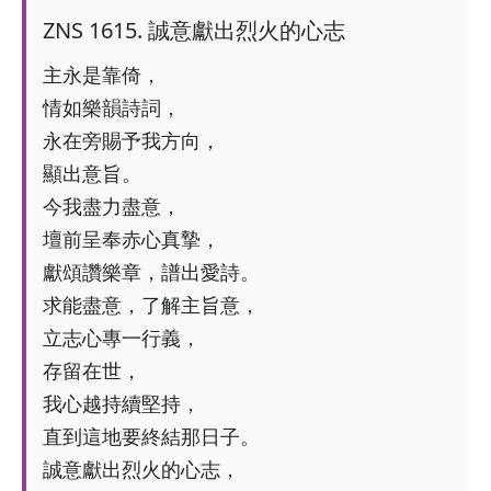
ZNS
1615
.
誠意獻出烈火的心志
主永是靠倚，
情如樂韻詩詞，
永在旁賜予我方向，
顯出意旨。
今我盡力盡意，
壇前呈奉赤心真摯，
獻頌讚樂章，譜出愛詩。
求能盡意，了解主旨意，
立志心專一行義，
存留在世，
我心越持續堅持，
直到這地要終結那日子。
誠意獻出烈火的心志，