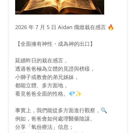
2026 年 7 月 5 日 Aidan 熾焮栽在感言 🔥
【全面擁有神性・成為神的出口】
延續昨日的栽在感言，
透過爸爸極為立體的見證與榜樣，
小獅子或教會的弟兄姊妹，
都能立體、多方面地，
看見爸爸全面的性格。💎✨
事實上，我們能從多方面進行觀察，🔍
例如，爸爸會如何處理醫藥陰謀、
分享「氧份療法」信息；