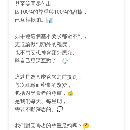
甚至等同零付出，
因100%的尊重與100%的證據，
已互相抵銷。📊
如果連這個基本要求都做不到，
更遑論做到額外的程度，
也不用妄想神會額外應允、
與自己更深互動了。⚖️
這就是為甚麼爸爸之前提到，
每次細緻而密集的改變，
包括對受膏者的尊重，👑
是我們每天、每星期，
需要不斷深思的。💭
我們對受膏者的尊重足夠嗎？🤔