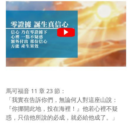
馬可福音 11 章 23 節：
「我實在告訴你們，無論何人對這座山說：
『你挪開此地，投在海裡！』他若心裡不疑
惑，只信他所說的必成，就必給他成了。」