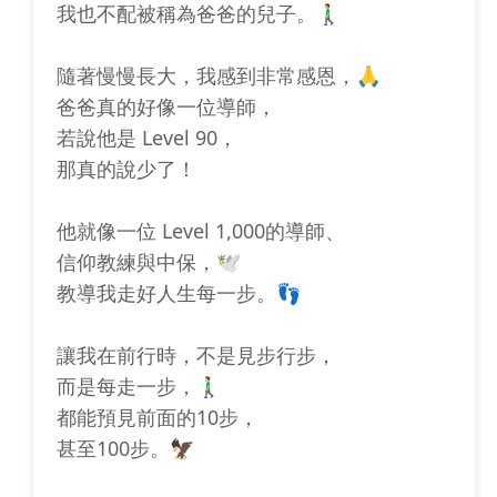
我也不配被稱為爸爸的兒子。🚶‍♂️
隨著慢慢長大，我感到非常感恩，🙏
爸爸真的好像一位導師，
若說他是 Level 90，
那真的說少了！
他就像一位 Level 1,000的導師、
信仰教練與中保，🕊️
教導我走好人生每一步。👣
讓我在前行時，不是見步行步，
而是每走一步，🚶‍♂️
都能預見前面的10步，
甚至100步。🦅