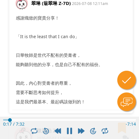
翠琳 (翁翠琳 Z-7D)
2026-07-08 12:11am
感謝熾焮的寶貴分享！
「It is the least that I can do」
日華牧師是世代不配有的受膏者，
能夠聽到他的分享，也是自己不配有的福份。
因此，內心對受膏者的尊重，
需要不斷思考如何提升，
這是我們最基本、最起碼該做到的！
0:18
/
7:32
-
7:13
陳麗勤 Z-1
2026-07-07 12:00am