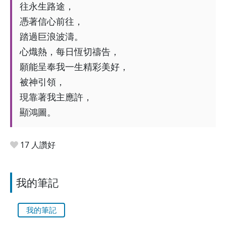
往永生路途，
憑著信心前往，
踏過巨浪波濤。
心熾熱，每日恆切禱告，
願能呈奉我一生精彩美好，
被神引領，
現靠著我主應許，
顯鴻圖。
17 人讚好
我的筆記
我的筆記