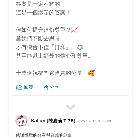
答案是一定不夠的，
這是一個鐵定的答案！
但如何提升這份尊重？📈
當我們不斷去思考，
才有機會不僅「打和」，⚖️
甚至能獻上額外的信心和尊重。
十萬倍祝福爸爸寶貴的分享！🥰
回覆
分享
KaLun (陳嘉倫 Z-7B)
2026-07-07 10:02pm
感謝熾焮的分享與真誠的剖白！