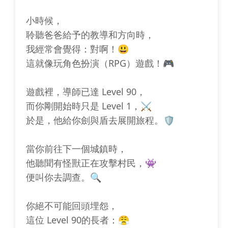
小時候，
聆聽爸爸給予的教導和方向時，
我經常會覺得：對啊！😃
這就像玩角色扮演（RPG）遊戲！🎮
遊戲裡，導師已達 Level 90，
而你剛開始時只是 Level 1，⚔️
於是，他給你劍與盾去展開旅程。🛡️
當你前往下一個城鎮時，
他聽聞有怪獸正在攻擊村民，👾
便叫你去調查。🔍
你絕不可能回頭埋怨，
這位 Level 90的長者：😤