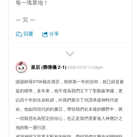
每一塊業地！
— 完 —
回覆
分享
皇后 (鄧倩儀 Z-1)
2026-07-07 11:28pm
謝謝師母0706栽在感言，牧師第一年的信仰，就已經是被
提的標準，多年來，他不僅為我們立下了聖殿級準繩，更
以四十年的生命軌跡，向我們展示了何謂承接神時代使
命。他如同現代的約書亞，帶領我們在末後的曠野中，將
一切疑惑化為堅定的信心，也正是我們需要進入神應許之
地的唯一通行證。
感謝神賜下世界不配有的牧師，帶領我們在歷史的關鍵時