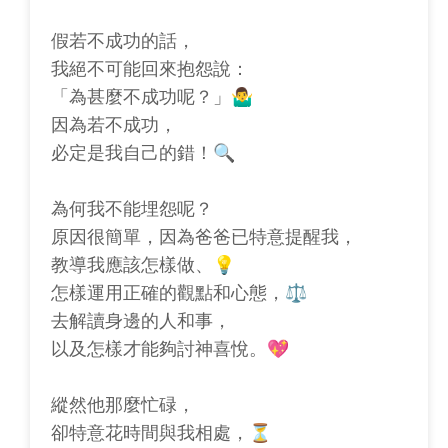
假若不成功的話，
我絕不可能回來抱怨說：
「為甚麼不成功呢？」🤷‍♂️
因為若不成功，
必定是我自己的錯！🔍
為何我不能埋怨呢？
原因很簡單，因為爸爸已特意提醒我，
教導我應該怎樣做、💡
怎樣運用正確的觀點和心態，⚖️
去解讀身邊的人和事，
以及怎樣才能夠討神喜悅。💖
縱然他那麼忙碌，
卻特意花時間與我相處，⏳