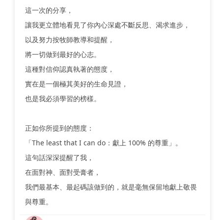
這一次的分享，
讓我更立體地看見了你內心深處不斷反思、渴求進步，
以及努力按牧師教導和提醒，
將一切做到最好的心志。
這種對信仰認真執著的態度，
實在是一個極其美好的生命見證，
也是我必須學習的榜樣。
正如你所提到的態度：
「The least that I can do：獻上 100% 的尊重」。
這句話深深提醒了我，
在面對神、面對受膏者，
我們最基本、最起碼該做到的，就是毫無保留地獻上敬畏
與尊重。