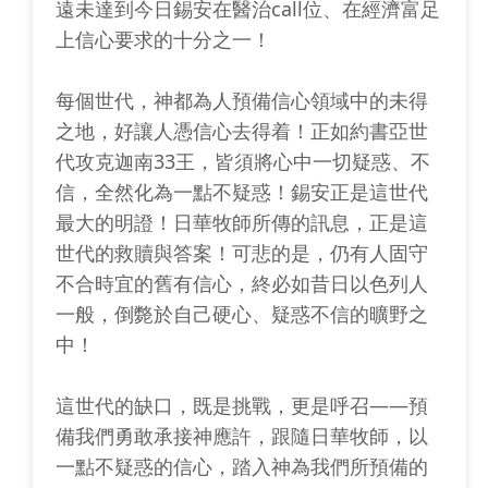
遠未達到今日錫安在醫治call位、在經濟富足
上信心要求的十分之一！
每個世代，神都為人預備信心領域中的未得
之地，好讓人憑信心去得着！正如約書亞世
代攻克迦南33王，皆須將心中一切疑惑、不
信，全然化為一點不疑惑！錫安正是這世代
最大的明證！日華牧師所傳的訊息，正是這
世代的救贖與答案！可悲的是，仍有人固守
不合時宜的舊有信心，終必如昔日以色列人
一般，倒斃於自己硬心、疑惑不信的曠野之
中！
這世代的缺口，既是挑戰，更是呼召——預
備我們勇敢承接神應許，跟隨日華牧師，以
一點不疑惑的信心，踏入神為我們所預備的