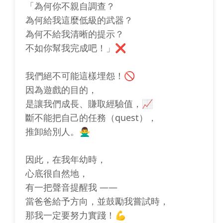
「為何你不親自調查？
為何給我這麼低級的武器？
為何不給我清晰的提示？
不如你幫我完成吧！」❌
我們絕不可能這樣埋怨！🚫
因為遊戲的目的，
是讓我們成長、賺取經驗值，📈
斷不能把自己的任務（quest），
推卸給別人。🙅‍♂️
因此，在我年幼時，
心底很自然地，
有一把聲音提醒我 ——
當爸爸給予方向，並鼓勵我嘗試時，
那我一定要努力實踐！💪