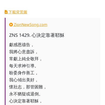
下載背景圖
ZionNewSong.com
ZNS
1429
.
心決定靠著耶穌
獻感恩禱告，
我將心意盡訴，
常獻上純全敬拜，
每天求神引導。
盼委身作善工，
我心傾出美好，
懷壯志，那管困難，
永不猶疑或退倒。
心決定靠著耶穌，