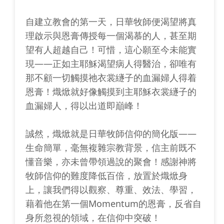
自建立教會的第一天，日華牧師便渴望將真
理啟示與恩膏傳授每一個渴慕的人，甚至期
望有人超越自己！可惜，這心願至今未能實
現——正如主耶穌渴望病人得醫治，卻唯有
那不顧一切觸摸祂衣裳繸子的血漏婦人得着
恩膏！熾焮就好像觸摸到主耶穌衣裳繸子的
血漏婦人，得以出道即巔峰！
誠然，熾焮就是日華牧師信仰的簡化版——
生命簡單，毫無複雜宗教背景，信主前既不
懂音樂，亦未曾帶領過說的聚會！感謝神將
牧師信仰的難度降低百倍，放置於熾焮身
上，讓我們得以觀察、尊重、效法、學習，
藉着他在第一個Momentum的恩膏，反省自
身所忽視的領域，在信仰中突破！