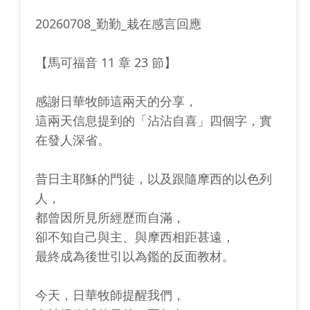
20260708_勤勤_栽在感言回應
【馬可福音 11 章 23 節】
感謝日華牧師這兩天的分享，
這兩天信息提到的「沾沾自喜」四個字，實
在發人深省。
昔日主耶穌的門徒，以及跟隨摩西的以色列
人，
都曾因所見所經歷而自滿，
卻不知自己與主、與摩西相距甚遠，
最終成為後世引以為鑑的反面教材。
今天，日華牧師提醒我們，