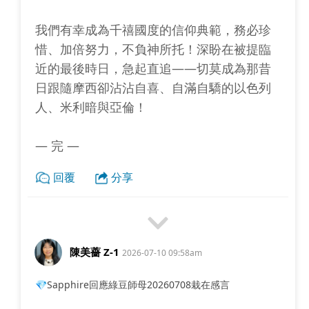
我們有幸成為千禧國度的信仰典範，務必珍
惜、加倍努力，不負神所托！深盼在被提臨
近的最後時日，急起直追——切莫成為那昔
日跟隨摩西卻沾沾自喜、自滿自驕的以色列
人、米利暗與亞倫！
— 完 —
回覆
分享
陳美薔 Z-1
2026-07-10 09:58am
💎Sapphire回應綠豆師母20260708栽在感言