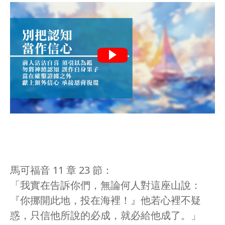
馬可福音 11 章 23 節：
「我實在告訴你們，無論何人對這座山說：
『你挪開此地，投在海裡！』他若心裡不疑
惑，只信他所說的必成，就必給他成了。」