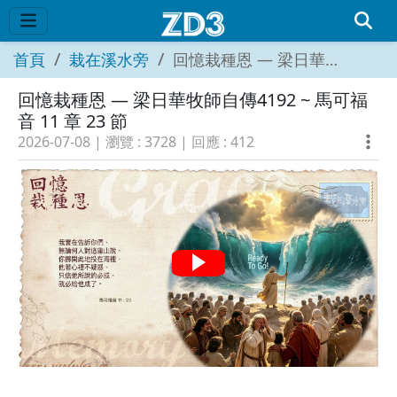
首頁
栽在溪水旁
回憶栽種恩 — 梁日華牧師自傳4192 ~ 馬可福音 11 章 23 節
回憶栽種恩 — 梁日華牧師自傳4192 ~ 馬可福
音 11 章 23 節
2026-07-08
| 瀏覽 :
3728
| 回應 :
412