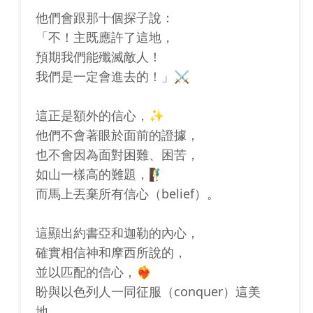
他們會跟那十個探子說：
「不！主既應許了這地，
預期我們能殲滅敵人！
我們是一定會進去的！」⚔️
這正是額外的信心，✨
他們不會著眼於面前的證據，
也不會因為面對困難、困苦，
如山一樣高的難題，🧗‍♂️
而馬上丟棄所有信心（belief）。
這顯出約書亞和迦勒的內心，
確實相信神和摩西所說的，
並以匹配的信心，❤️‍🔥
盼與以色列人一同征服（conquer）這美
地。