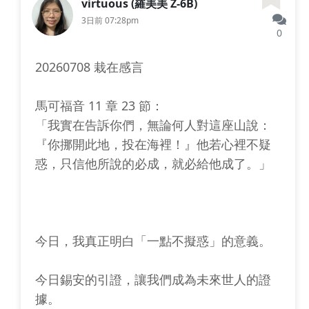
virtuous (羅美美 Z-6B)
3日前 07:28pm
0
20260708 栽在感言
馬可福音 11 章 23 節：
「我實在告訴你們，無論何人對這座山說：
『你挪開此地，投在海裡！』他若心裡不疑
惑，只信他所說的必成，就必給他成了。」
今日，我真正明白「一點不擬惑」的意義。
今日錫安的引證，讓我們成為未來世人的證
據。