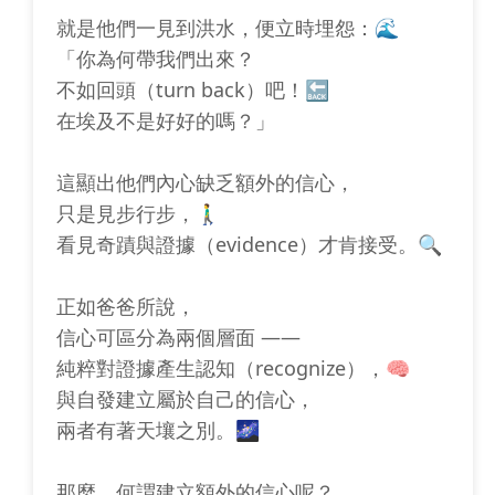
就是他們一見到洪水，便立時埋怨：🌊
「你為何帶我們出來？
不如回頭（turn back）吧！🔙
在埃及不是好好的嗎？」
這顯出他們內心缺乏額外的信心，
只是見步行步，🚶‍♂️
看見奇蹟與證據（evidence）才肯接受。🔍
正如爸爸所說，
信心可區分為兩個層面 ——
純粹對證據產生認知（recognize），🧠
與自發建立屬於自己的信心，
兩者有著天壤之別。🌌
那麼，何謂建立額外的信心呢？