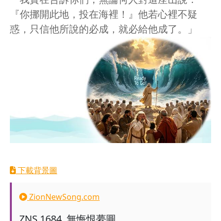
『你挪開此地，投在海裡！』他若心裡不疑
惑，只信他所說的必成，就必給他成了。」
下載背景圖
ZionNewSong.com
ZNS
1684
.
無悔恨夢圓