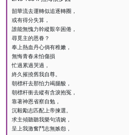
韶華流去運轉似追逐轉圈，
或有得分失算，
誰能無愧力幹縱艱辛困倦，
尋覓主的恩眷？
奉上熱血丹心倘有稚嫩，
無悔青春未怕傷損
忙過累過哭過，
終久摧撓舊我自尊。
朝標杆去那怕力竭腿酸，
朝標杆衝去縱有含淚抱冤，
靠著神恩省察自勉，
沉毅勵志匹配上帝揀選。
求主傾聽聽我樂句清婉，
呈上我激奮鬥志無嫉怨，