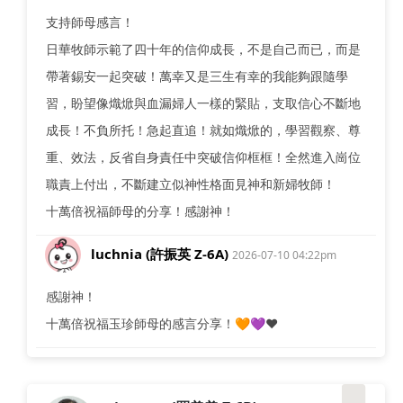
支持師母感言！
日華牧師示範了四十年的信仰成長，不是自己而已，而是
帶著錫安一起突破！萬幸又是三生有幸的我能夠跟隨學
習，盼望像熾焮與血漏婦人一樣的緊貼，支取信心不斷地
成長！不負所托！急起直追！就如熾焮的，學習觀察、尊
重、效法，反省自身責任中突破信仰框框！全然進入崗位
職責上付出，不斷建立似神性格面見神和新婦牧師！
十萬倍祝福師母的分享！感謝神！
luchnia (許振英 Z-6A)
2026-07-10 04:22pm
感謝神！
十萬倍祝福玉珍師母的感言分享！🧡💜❤️