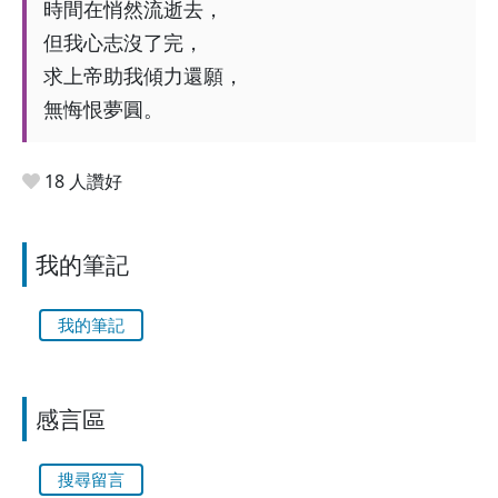
時間在悄然流逝去，
但我心志沒了完，
求上帝助我傾力還願，
無悔恨夢圓。
18 人讚好
我的筆記
我的筆記
感言區
搜尋留言