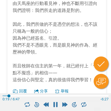
由天馬座的行動看見神，神也不斷用引證向
我們證明：我們所走的道路是對的。
因此，我們所做的不是憑空的想法，也不該
只稱為一般的信心；
因為神已經簽名、引證。
我們不是不憑眼見，而是眼見神的作為、經
歷神的帶領。
而且牧師在信主的第一年，就已經付上「一
點不擬惑」的相信——
這份信心與堅定，真的很值得我們學習！
回覆
分享
舉報
0:20
/
6:47
-
6:26