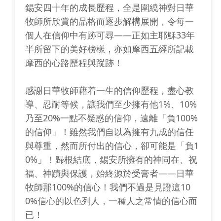
錫安四十年的成長歷程，全是圍繞神對日華
牧師所欣賞的品格而逐步解構展開，令每一
個人在信仰中有跡可尋——正如主耶穌33年
半所留下的美好榜樣，亦如摩西五經所記載
摩西的心路歷程與蹤跡！
感謝日華牧師藉着一生的信仰歷程，盡心教
導、忍耐等候，讓我們至少擁有他1%、10%
乃至20%一點不疑惑的信仰，遠離「負100%
的信仰」！雖然我們自以為擁有九成的信任
與尊重，然而所付出的信心，卻可能是「負1
0%」！歸根結底，錫安所擁有的神同在、祝
福、神蹟與保護，始終源於受膏者——日華
牧師那100%的信心！我們不過是見證這10
0%信心的以色列人，一種人之常情的信心而
已！