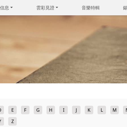
信息
雲彩見證
音樂特輯
D
E
F
G
H
I
J
K
L
M
Y
Z