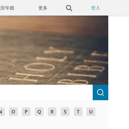
錫安年鑑
更多
登入
N
O
P
Q
R
S
T
U