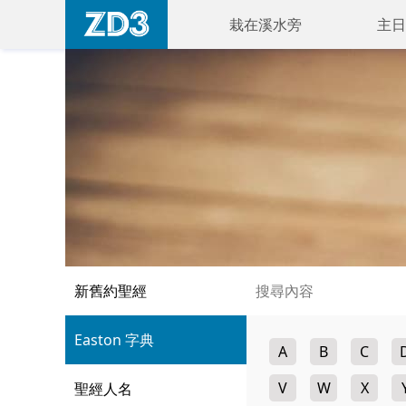
栽在溪水旁
主日
新舊約聖經
Easton 字典
A
B
C
V
W
X
聖經人名