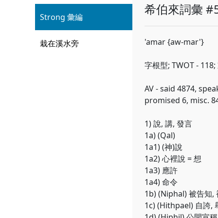
希伯來詞彙 #5
Strong 彙編
'amar {aw-mar'}
栽在溪水旁
字根型; TWOT - 118
AV - said 4874, spea
promised 6, misc. 8
1) 說, 講, 發言
1a) (Qal)
1a1) (神)說
1a2) 心裡說 = 想
1a3) 應許
1a4) 命令
1b) (Niphal) 被告
1c) (Hithpael) 自
1d) (Hiphil) 公開宣稱