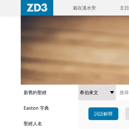
栽在溪水旁
主日
新舊約聖經
Easton 字典
詞語解釋
聖經人名