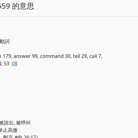
59 的意思
; 動詞
k 179, answer 99, command 30, tell 29, call 7,
4; 53
08
知, 被說出, 被呼叫
誇, 舉止高傲
 , 斷言 #申 26:17|