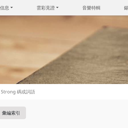
信息
雲彩見證
音樂特輯
彙編索引