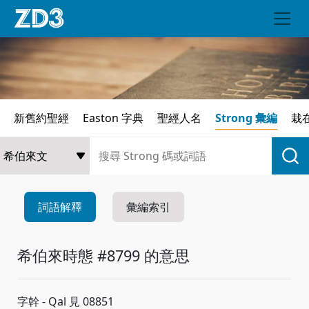
新舊約聖經
Easton 字典
聖經人名
Strong 彙編
栽
詞語解釋
彙編索引
希伯來時態 #8799 的意思
字幹 - Qal 見 08851