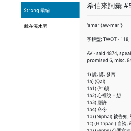
希伯來詞彙 #5
Strong 彙編
'amar {aw-mar'}
栽在溪水旁
字根型; TWOT - 118
AV - said 4874, spea
promised 6, misc. 8
1) 說, 講, 發言
1a) (Qal)
1a1) (神)說
1a2) 心裡說 = 想
1a3) 應許
1a4) 命令
1b) (Niphal) 被告
1c) (Hithpael) 自
1d) (Hiphil) 公開宣稱