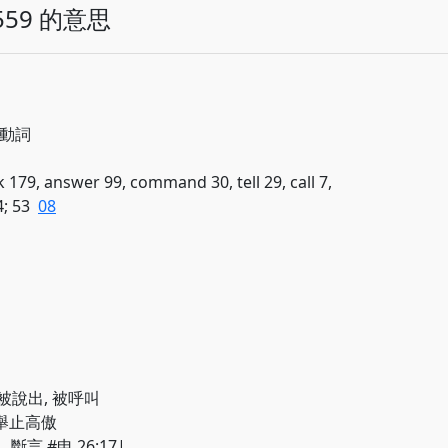
59 的意思
; 動詞
k 179, answer 99, command 30, tell 29, call 7,
4; 53
08
知, 被說出, 被呼叫
誇, 舉止高傲
 , 斷言 #申 26:17|