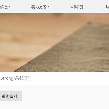
信息
雲彩見證
音樂特輯
彙編索引