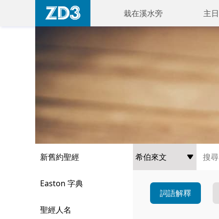
栽在溪水旁
主日
新舊約聖經
Easton 字典
詞語解釋
聖經人名