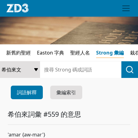
新舊約聖經
Easton 字典
聖經人名
Strong 彙編
栽
詞語解釋
彙編索引
希伯來詞彙 #559 的意思
'amar {aw-mar'}