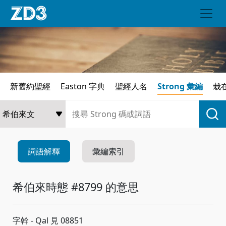
新舊約聖經
Easton 字典
聖經人名
Strong 彙編
栽
詞語解釋
彙編索引
希伯來時態 #8799 的意思
字幹 - Qal 見 08851