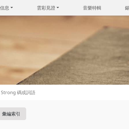
信息
雲彩見證
音樂特輯
彙編索引