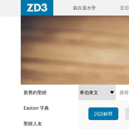
栽在溪水旁
主日
新舊約聖經
Easton 字典
詞語解釋
聖經人名