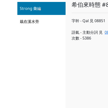
希伯來時態 #8
Strong 彙編
字幹 - Qal 見 08851
栽在溪水旁
語氣 - 主動分詞 見
0
次數 - 5386