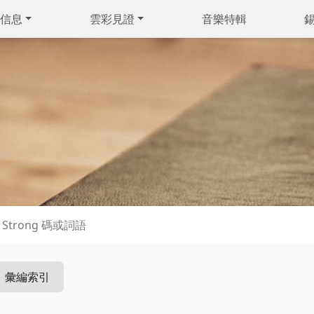
信息
雲彩見證
音樂特輯
彙編索引