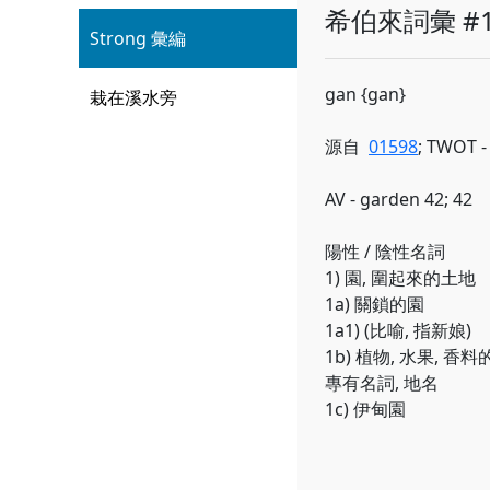
希伯來詞彙 #1
Strong 彙編
gan {gan}
栽在溪水旁
源自
01598
; TWOT -
AV - garden 42; 42
陽性 / 陰性名詞
1) 園, 圍起來的土地
1a) 關鎖的園
1a1) (比喻, 指新娘)
1b) 植物, 水果, 香
專有名詞, 地名
1c) 伊甸園