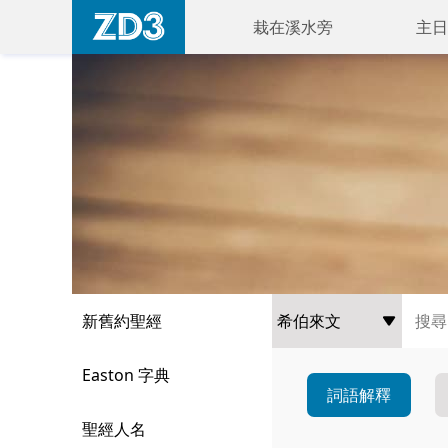
栽在溪水旁
主日
新舊約聖經
Easton 字典
詞語解釋
聖經人名