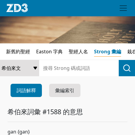
新舊約聖經
Easton 字典
聖經人名
Strong 彙編
栽
詞語解釋
彙編索引
希伯來詞彙 #1588 的意思
gan {gan}