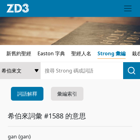
新舊約聖經
Easton 字典
聖經人名
Strong 彙編
栽
詞語解釋
彙編索引
希伯來詞彙 #1588 的意思
gan {gan}