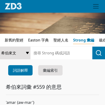
新舊約聖經
Easton 字典
聖經人名
Strong 彙編
栽
詞語解釋
彙編索引
希伯來詞彙 #559 的意思
'amar {aw-mar'}