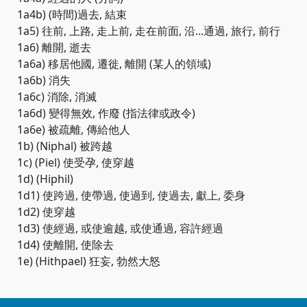
1a4b) (時間)過去, 結束
1a5) 往前, 上路, 走上前, 走在前面, 沿...通過, 旅行, 前行
1a6) 離開, 逝去
1a6a) 移居他國, 遷徙, 離開 (某人的領域)
1a6b) 消失
1a6c) 消除, 消滅
1a6d) 變得無效, 作廢 (指法律或政令)
1a6e) 被疏離, 傳給他人
1b) (Niphal) 被跨越
1c) (Piel) 使受孕, 使穿越
1d) (Hiphil)
1d1) 使跨過, 使帶過, 使過到, 使過去, 獻上, 委身
1d2) 使穿越
1d3) 使經過, 或使逾越, 或使通過, 容許經過
1d4) 使離開, 使除去
1e) (Hithpael) 狂妄, 勃然大怒