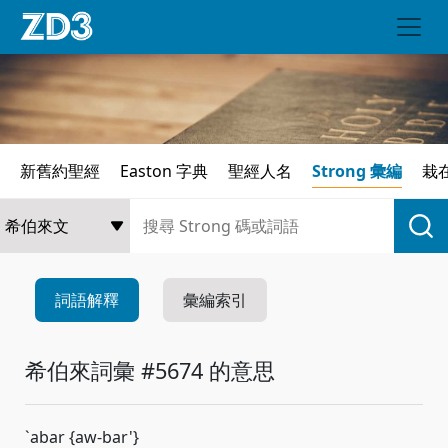
新舊約聖經
Easton 字典
聖經人名
Strong 彙編
栽
詞語解釋
彙編索引
希伯來詞彙 #5674 的意思
`abar {aw-bar'}