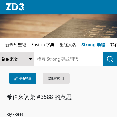
新舊約聖經
Easton 字典
聖經人名
Strong 彙編
栽
詞語解釋
彙編索引
希伯來詞彙 #3588 的意思
kiy {kee}