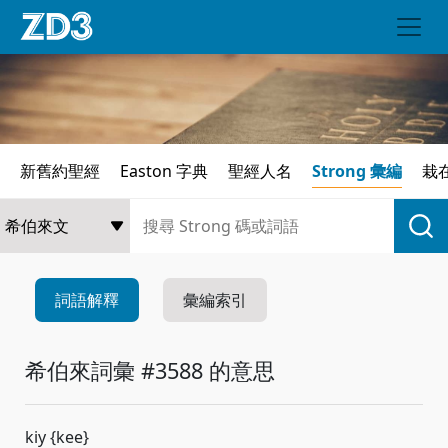
新舊約聖經
Easton 字典
聖經人名
Strong 彙編
栽
詞語解釋
彙編索引
希伯來詞彙 #3588 的意思
kiy {kee}