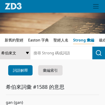
新舊約聖經
Easton 字典
聖經人名
Strong 彙編
栽
詞語解釋
彙編索引
希伯來詞彙 #1588 的意思
gan {gan}