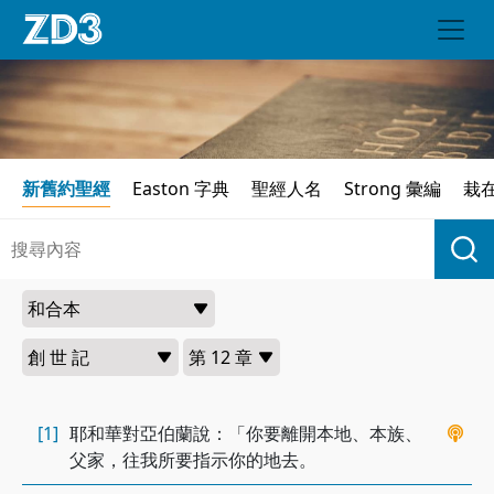
新舊約聖經
Easton 字典
聖經人名
Strong 彙編
栽
[1]
耶和華對亞伯蘭說：「你要離開本地、本族、
父家，往我所要指示你的地去。