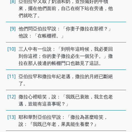
[8]
亞伯拉罕又取了奶油和奶，並預備好的牛犢
來，擺在他們面前，自己在樹下站在旁邊，他
們就吃了。
[9]
他們問亞伯拉罕說：「你妻子撒拉在那裡？」
他說：「在帳棚裡。」
[10]
三人中有一位說：「到明年這時候，我必要回
到你這裡；你的妻子撒拉必生一個兒子。」撒
拉在那人後邊的帳棚門口也聽見了這話。
[11]
亞伯拉罕和撒拉年紀老邁，撒拉的月經已斷絕
了。
[12]
撒拉心裡暗笑，說：「我既已衰敗，我主也老
邁，豈能有這喜事呢？」
[13]
耶和華對亞伯拉罕說：「撒拉為甚麼暗笑，
說：『我既已年老，果真能生養麼？』