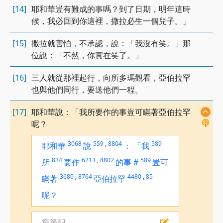
[14]
耶和華豈有難成的事嗎？到了日期，明年這時
候，我必回到你這裡，撒拉必生一個兒子。」
[15]
撒拉就害怕，不承認，說：「我沒有笑。」那
位說：「不然，你實在笑了。」
[16]
三人就從那裡起行，向所多瑪觀看，亞伯拉罕
也與他們同行，要送他們一程。
[17]
耶和華說：「我所要作的事豈可瞞著亞伯拉罕
呢？
3068
559
,
8804
589
耶和華
說
：
「我
834
6213
,
8802
589
所
要作
的事
#
豈可
3680
,
8764
4480
,
85
瞞著
亞伯拉罕
呢？
寫筆記...