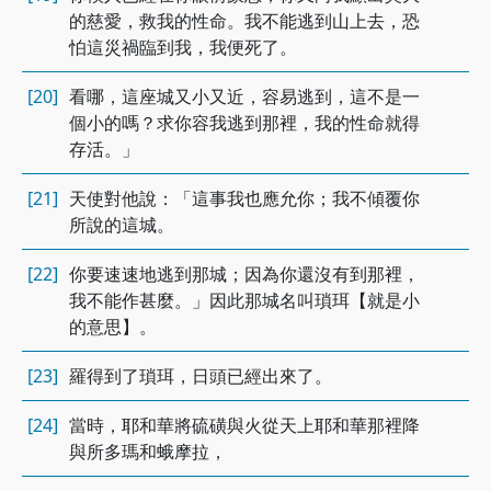
的慈愛，救我的性命。我不能逃到山上去，恐
怕這災禍臨到我，我便死了。
[20]
看哪，這座城又小又近，容易逃到，這不是一
個小的嗎？求你容我逃到那裡，我的性命就得
存活。」
[21]
天使對他說：「這事我也應允你；我不傾覆你
所說的這城。
[22]
你要速速地逃到那城；因為你還沒有到那裡，
我不能作甚麼。」因此那城名叫瑣珥【就是小
的意思】。
[23]
羅得到了瑣珥，日頭已經出來了。
[24]
當時，耶和華將硫磺與火從天上耶和華那裡降
與所多瑪和蛾摩拉，