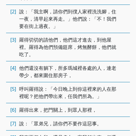
[2]
說：「我主啊，請你們到僕人家裡洗洗腳，住
一夜，清早起來再走。」他們說：「不！我們
要在街上過夜。」
[3]
羅得切切的請他們，他們這才進去，到他屋
裡。羅得為他們預備筵席，烤無酵餅，他們就
吃了。
[4]
他們還沒有躺下，所多瑪城裡各處的人，連老
帶少，都來圍住那房子，
[5]
呼叫羅得說：「今日晚上到你這裡來的人在那
裡呢？把他們帶出來，任我們所為。」
[6]
羅得出來，把門關上，到眾人那裡，
[7]
說：「眾弟兄，請你們不要作這惡事。