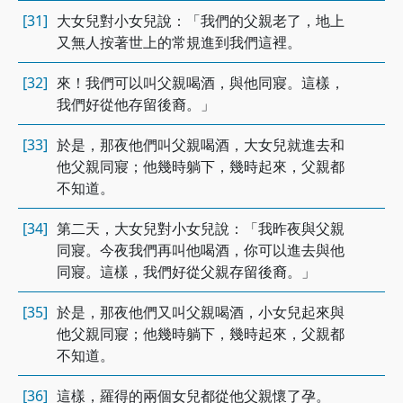
[31]
大女兒對小女兒說：「我們的父親老了，地上
又無人按著世上的常規進到我們這裡。
[32]
來！我們可以叫父親喝酒，與他同寢。這樣，
我們好從他存留後裔。」
[33]
於是，那夜他們叫父親喝酒，大女兒就進去和
他父親同寢；他幾時躺下，幾時起來，父親都
不知道。
[34]
第二天，大女兒對小女兒說：「我昨夜與父親
同寢。今夜我們再叫他喝酒，你可以進去與他
同寢。這樣，我們好從父親存留後裔。」
[35]
於是，那夜他們又叫父親喝酒，小女兒起來與
他父親同寢；他幾時躺下，幾時起來，父親都
不知道。
[36]
這樣，羅得的兩個女兒都從他父親懷了孕。