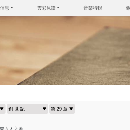
信息
雲彩見證
音樂特輯
東方人之地，