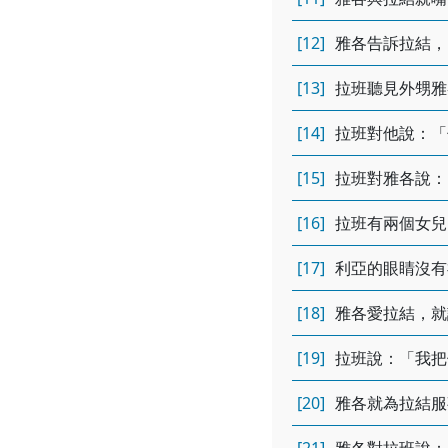
[12]
雅各告訴拉結，
[13]
拉班聽見外甥雅
[14]
拉班對他說：「
[15]
拉班對雅各說：
[16]
拉班有兩個女兒
[17]
利亞的眼睛沒有
[18]
雅各愛拉結，就
[19]
拉班說：「我把
[20]
雅各就為拉結服