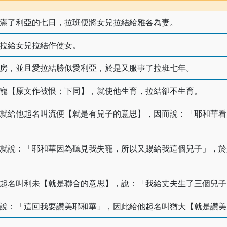
滿了利亞的七日，拉班便將女兒拉結給雅各為妻。
拉給女兒拉結作使女。
房，並且愛拉結勝似愛利亞，於是又服事了拉班七年。
寵【原文作被恨；下同】，就使他生育，拉結卻不生育。
就給他起名叫流便【就是有兒子的意思】，因而說：「耶和華看
就說：「耶和華因為聽見我失寵，所以又賜給我這個兒子」，於
起名叫利未【就是聯合的意思】，說：「我給丈夫生了三個兒子
說：「這回我要讚美耶和華」，因此給他起名叫猶大【就是讚美