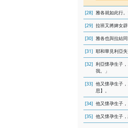
[28]
雅各就如此行。
[29]
拉班又將婢女辟
[30]
雅各也與拉結同
[31]
耶和華見利亞失
[32]
利亞懷孕生子，
我。」
[33]
他又懷孕生子，
思】。
[34]
他又懷孕生子，
[35]
他又懷孕生子，