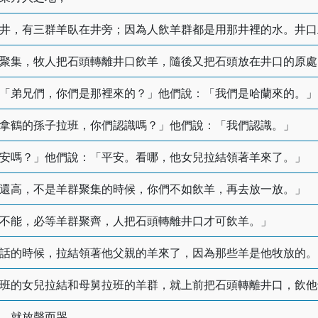
井，有三群羊臥在井旁；因為人飲羊群都是用那井裡的水。井口
聚集，牧人把石頭轉離井口飲羊，隨後又把石頭放在井口的原處
「弟兄們，你們是那裡來的？」他們說：「我們是哈蘭來的。」
拿鶴的孫子拉班，你們認識嗎？」他們說：「我們認識。」
安嗎？」他們說：「平安。看哪，他女兒拉結領著羊來了。」
還高，不是羊群聚集的時候，你們不如飲羊，再去放一放。」
不能，必等羊群聚齊，人把石頭轉離井口才可飲羊。」
話的時候，拉結領著他父親的羊來了，因為那些羊是他牧放的。
班的女兒拉結和母舅拉班的羊群，就上前把石頭轉離井口，飲他
，就放聲而哭。