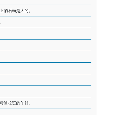
上的石頭是大的。
。
母舅拉班的羊群。