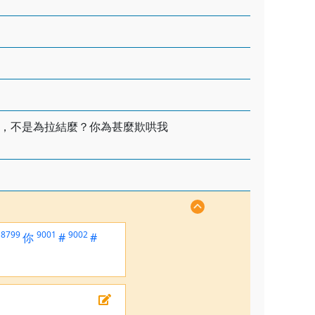
，不是為拉結麼？你為甚麼欺哄我
8799
9001
9002
你
#
#