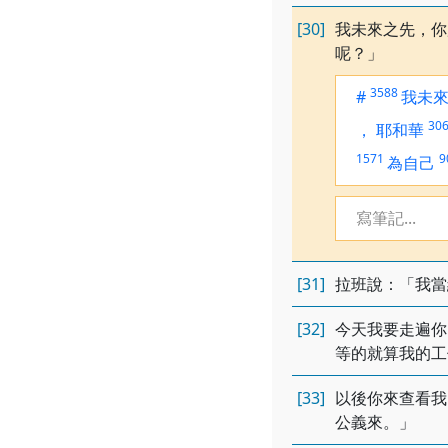
[30]
我未來之先，你
呢？」
3588
#
我未
30
，
耶和華
1571
9
為自己
寫筆記...
[31]
拉班說：「我當
[32]
今天我要走遍你
等的就算我的工
[33]
以後你來查看我
公義來。」