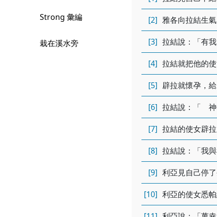
Strong 彙編
[2]
雅各向拉結生氣
[3]
拉結說：「有我
栽在溪水旁
[4]
拉結就把他的使
[5]
辟拉就懷孕，給
[6]
拉結說：「 神
[7]
拉結的使女辟拉
[8]
拉結說：「我與
[9]
利亞見自己停了
[10]
利亞的使女悉帕
[11]
利亞說：「萬幸