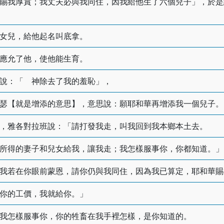
賜我厚賞；我丈夫必與我同住，因我給他生了六個兒子」，於是
女兒，給他起名叫底拿。
應允了他，使他能生育。
說：「 神除去了我的羞恥」，
瑟【就是增添的意思】，意思說：願耶和華再增添我一個兒子。
，雅各對拉班說：「請打發我走，叫我回到我本鄉本土去。
所得的妻子和兒女給我，讓我走；我怎樣服事你，你都知道。」
我若在你眼前蒙恩，請你仍與我同住，因為我已算定，耶和華賜
你的工價，我就給你。」
我怎樣服事你，你的牲畜在我手裡怎樣，是你知道的。