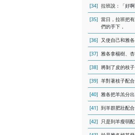
[34]
拉班說：「好啊
[35]
當日，拉班把有
們的手下，
[36]
又使自己和雅各
[37]
雅各拿楊樹、杏
[38]
將剝了皮的枝子
[39]
羊對著枝子配合
[40]
雅各把羊羔分出
[41]
到羊群肥壯配合
[42]
只是到羊瘦弱配