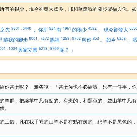
所有的很少，現今卻發大眾多，耶和華隨我的腳步賜福與你。如
9001
,
6440
834
1961
4592
655
來之先
，
你所
有
的很少
，
現今卻發大
68
9001
,
7272
1288
,
8762
853
6258
隨我的腳步
賜福
與你
。
如今
，
001
,
1004
6213
,
8799
興家立業
呢？
」
給你甚麼呢？」雅各說：「甚麼你也不必給我，只有一件事，你
的羊群，把綿羊中凡有點的、有斑的，和黑色的，並山羊中凡有
價。
的工價，凡在我手裡的山羊不是有點有斑的，綿羊不是黑色的，