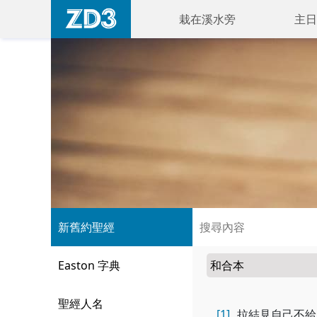
栽在溪水旁
主日
新舊約聖經
Easton 字典
聖經人名
[1]
拉結見自己不給