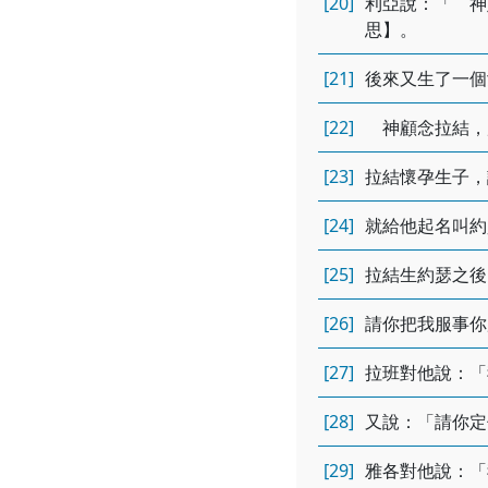
[20]
利亞說：「 神
思】。
[21]
後來又生了一個
[22]
神顧念拉結，
[23]
拉結懷孕生子，
[24]
就給他起名叫約
[25]
拉結生約瑟之後
[26]
請你把我服事你
[27]
拉班對他說：「
[28]
又說：「請你定
[29]
雅各對他說：「