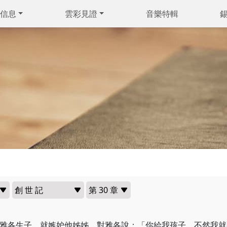
信息
雲彩見證
音樂特輯
雅各生子，就嫉妒他姊姊，對雅各說：「你給我孩子，不然我就