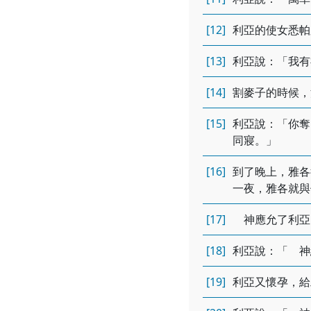
[12]
利亞的使女悉帕
[13]
利亞說：「我有
[14]
割麥子的時候，
[15]
利亞說：「你奪
同寢。」
[16]
到了晚上，雅各
一夜，雅各就與
[17]
神應允了利亞
[18]
利亞說：「 神
[19]
利亞又懷孕，給