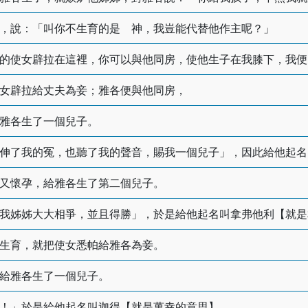
，說：「叫你不生育的是 神，我豈能代替他作主呢？」
的使女辟拉在這裡，你可以與他同房，使他生子在我膝下，我便
女辟拉給丈夫為妾；雅各便與他同房，
雅各生了一個兒子。
伸了我的冤，也聽了我的聲音，賜我一個兒子」，因此給他起名
又懷孕，給雅各生了第二個兒子。
我姊姊大大相爭，並且得勝」，於是給他起名叫拿弗他利【就是
生育，就把使女悉帕給雅各為妾。
給雅各生了一個兒子。
！」於是給他起名叫迦得【就是萬幸的意思】。