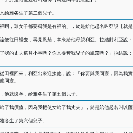
又給雅各生了第二個兒子。
福啊，眾女子都要稱我是有福的」，於是給他起名叫亞設【就是
流便往田裡去，尋見風茄，拿來給他母親利亞。拉結對利亞說：
了我的丈夫還算小事嗎？你又要奪我兒子的風茄嗎？」拉結說：
從田裡回來，利亞出來迎接他，說：「你要與我同寢，因為我實
他同寢。
，他就懷孕，給雅各生了第五個兒子。
給了我價值，因為我把使女給了我丈夫」，於是給他起名叫以薩
雅各生了第六個兒子。