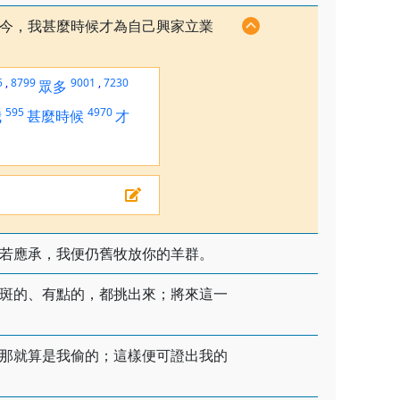
今，我甚麼時候才為自己興家立業
5
,
8799
9001
,
7230
眾多
595
4970
我
甚麼時候
才
若應承，我便仍舊牧放你的羊群。
斑的、有點的，都挑出來；將來這一
那就算是我偷的；這樣便可證出我的