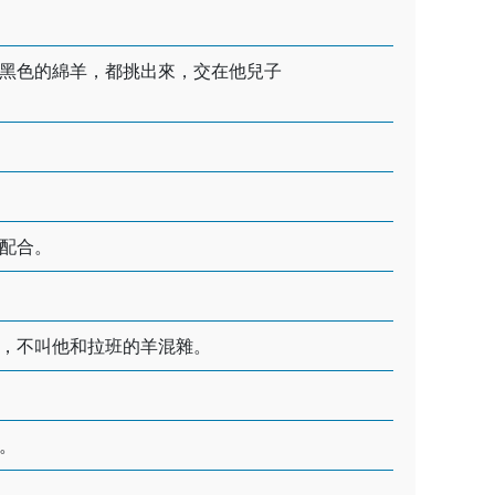
黑色的綿羊，都挑出來，交在他兒子
配合。
，不叫他和拉班的羊混雜。
。