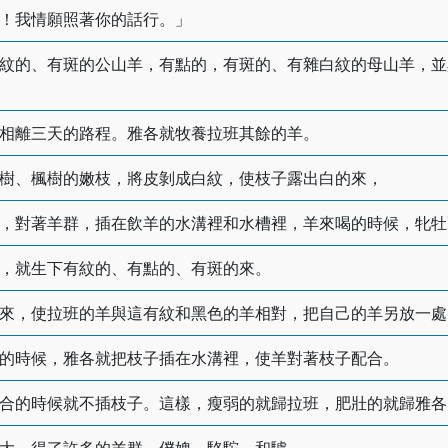
！我情願照著你的話行。」
紋的、有斑的公山羊，有點的，有斑的、有雜白紋的母山羊，並
相離三天的路程。雅各就牧養拉班其餘的羊。
樹、楓樹的嫩枝，將皮剝成白紋，使枝子露出白的來，
，對著羊群，插在飲羊的水溝裡和水槽裡，羊來喝的時候，牝牡
，就生下有紋的、有點的、有斑的來。
來，使拉班的羊與這有紋和黑色的羊相對，把自己的羊另放一處
的時候，雅各就把枝子插在水溝裡，使羊對著枝子配合。
合的時候就不插枝子。這樣，瘦弱的就歸拉班，肥壯的就歸雅各