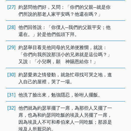
[27]
約瑟問他們好，又問：「你們的父親─就是你
們所說的那老人家平安嗎？他還在嗎？」
[28]
他們回答說：「你僕人─我們的父親平安；他
還在。」於是他們低頭下拜。
[29]
約瑟舉目看見他同母的兄弟便雅憫，就說：
「你們向我所說那頂小的兄弟就是這位嗎？」
又說：「小兒啊，願 神賜恩給你！」
[30]
約瑟愛弟之情發動，就急忙尋找可哭之地，進
入自己的屋裡，哭了一場。
[31]
他洗了臉出來，勉強隱忍，吩咐人擺飯。
[32]
他們就為約瑟單擺了一席，為那些人又擺了一
席，也為和約瑟同吃飯的埃及人另擺了一席，
因為埃及人不可和希伯來人一同吃飯；那原是
埃及人所厭惡的。