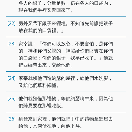
各人的銀子，分量足數，仍在各人的口袋內，
現在我們手裡又帶回來了。
[22]
另外又帶下銀子來糴糧。不知道先前誰把銀子
放在我們的口袋裡。」
[23]
家宰說：「你們可以放心，不要害怕，是你們
的 神和你們父親的 神賜給你們財寶在你們
的口袋裡；你們的銀子，我早已收了。」他就
把西緬帶出來，交給他們。
[24]
家宰就領他們進約瑟的屋裡，給他們水洗腳，
又給他們草料餵驢。
[25]
他們就預備那禮物，等候約瑟晌午來，因為他
們聽見要在那裡吃飯。
[26]
約瑟來到家裡，他們就把手中的禮物拿進屋去
給他，又俯伏在地，向他下拜。