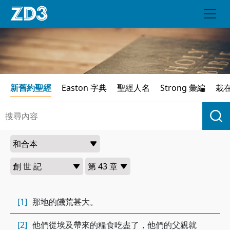
新舊約聖經
Easton 字典
聖經人名
Strong 彙編
栽
[1]
那地的饑荒甚大。
[2]
他們從埃及帶來的糧食吃盡了，他們的父親就