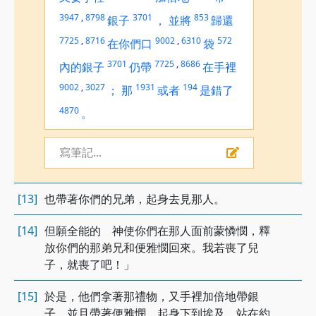
3947
,
8798
3701
853
銀子
，
並將
歸還
7725
,
8716
9002
,
6310
572
在你們口
袋
3701
7725
,
8686
內的銀子
仍帶
在手裡
9002
,
3027
1931
194
；
那
或者
是錯了
4870
。
寫筆記...
[13]
也帶著你們的兄弟，起身去見那人。
[14]
但願全能的 神使你們在那人面前蒙憐憫，釋
放你們的那弟兄和便雅憫回來。我若喪了兒
子，就喪了吧！」
[15]
於是，他們拿著那禮物，又手裡加倍地帶銀
子，並且帶著便雅憫，起身下到埃及，站在約