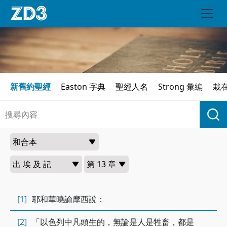
新舊約聖經
Easton 字典
聖經人名
Strong 彙編
栽
[1]
耶和華曉諭摩西說：
[2]
「以色列中凡頭生的，無論是人是牲畜，都是