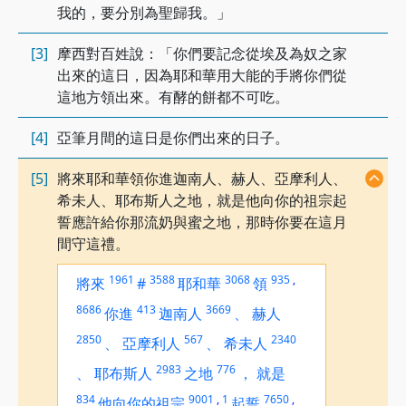
我的，要分別為聖歸我。」
[3]
摩西對百姓說：「你們要記念從埃及為奴之家
出來的這日，因為耶和華用大能的手將你們從
這地方領出來。有酵的餅都不可吃。
[4]
亞筆月間的這日是你們出來的日子。
[5]
將來耶和華領你進迦南人、赫人、亞摩利人、
希未人、耶布斯人之地，就是他向你的祖宗起
誓應許給你那流奶與蜜之地，那時你要在這月
間守這禮。
1961
3588
3068
935
,
將來
#
耶和華
領
8686
413
3669
你進
迦南人
、
赫人
2850
567
2340
、
亞摩利人
、
希未人
2983
776
、
耶布斯人
之地
，
就是
834
9001
,
1
7650
,
他向你的祖宗
起誓