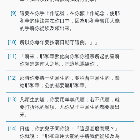
[9]
這要在你手上作記號，在你額上作紀念，使耶
和華的律法常在你口中，因為耶和華曾用大能
的手將你從埃及領出來。
[10]
所以你每年要按著日期守這例。』」
[11]
「將來，耶和華照他向你和你祖宗所起的誓將
你領進迦南人之地，把這地賜給你，
[12]
那時你要將一切頭生的，並牲畜中頭生的，歸
給耶和華；公的都要屬耶和華。
[13]
凡頭生的驢，你要用羊羔代贖；若不代贖，就
要打折牠的頸項。凡你兒子中頭生的都要贖出
來。
[14]
日後，你的兒子問你說：『這是甚麼意思？』
你就說：『耶和華用大能的手將我們從埃及為