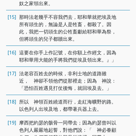
奴之家領出來。
[15]
那時法老幾乎不容我們去，耶和華就把埃及地
所有頭生的，無論是人是牲畜，都殺了。因
此，我把一切頭生的公牲畜獻給耶和華為祭，
但將頭生的兒子都贖出來。
[16]
這要在你手上作記號，在你額上作經文，因為
耶和華用大能的手將我們從埃及領出來。』」
[17]
法老容百姓去的時候，非利士地的道路雖
近， 神卻不領他們從那裡走；因為 神說：
「恐怕百姓遇見打仗後悔，就回埃及去。」
[18]
所以 神領百姓繞道而行，走紅海曠野的路。
以色列人出埃及地，都帶著兵器上去。
[19]
摩西把約瑟的骸骨一同帶去；因為約瑟曾叫以
色列人嚴嚴地起誓，對他們說：「 神必眷顧