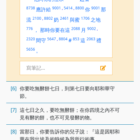
8738
9001
,
5414
,
8800
9001
應許給
你
那
2100
,
8802
2461
1706
流
奶
與蜜
之地
776
2088
9002
,
，
那時你要在這
月
2320
5647
,
8804
853
2063
間守
#
這
禮
5656
。
寫筆記...
[6]
你要吃無酵餅七日，到第七日要向耶和華守
節。
[7]
這七日之久，要吃無酵餅；在你四境之內不可
見有酵的餅，也不可見發酵的物。
[8]
當那日，你要告訴你的兒子說：『這是因耶和
華在我出埃及的時候為我所行的事。