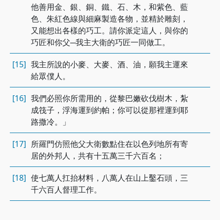
他善用金、銀、銅、鐵、石、木，和紫色、藍
色、朱紅色線與細麻製造各物，並精於雕刻，
又能想出各樣的巧工。請你派定這人，與你的
巧匠和你父─我主大衛的巧匠一同做工。
[15]
我主所說的小麥、大麥、酒、油，願我主運來
給眾僕人。
[16]
我們必照你所需用的，從黎巴嫩砍伐樹木，紮
成筏子，浮海運到約帕；你可以從那裡運到耶
路撒冷。」
[17]
所羅門仿照他父大衛數點住在以色列地所有寄
居的外邦人，共有十五萬三千六百名；
[18]
使七萬人扛抬材料，八萬人在山上鑿石頭，三
千六百人督理工作。