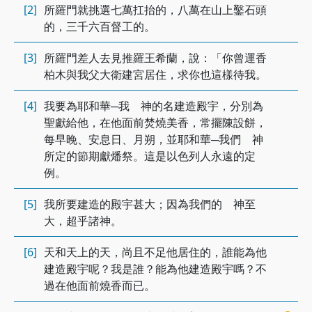
[2]
所羅門就挑選七萬扛抬的，八萬在山上鑿石頭
的，三千六百督工的。
[3]
所羅門差人去見推羅王希蘭，說：「你曾運香
柏木與我父大衛建宮居住，求你也這樣待我。
[4]
我要為耶和華─我 神的名建造殿宇，分別為
聖獻給他，在他面前焚燒美香，常擺陳設餅，
每早晚、安息日、月朔，並耶和華─我們 神
所定的節期獻燔祭。這是以色列人永遠的定
例。
[5]
我所要建造的殿宇甚大；因為我們的 神至
大，超乎諸神。
[6]
天和天上的天，尚且不足他居住的，誰能為他
建造殿宇呢？我是誰？能為他建造殿宇嗎？不
過在他面前燒香而已。