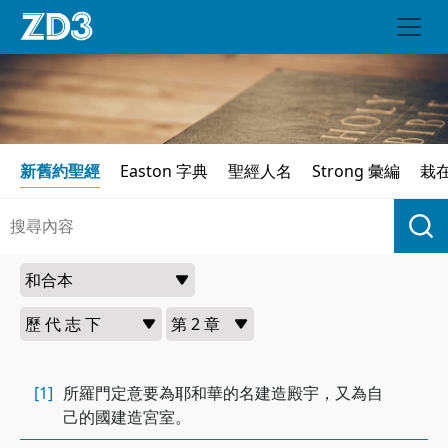
新舊約聖經
Easton 字典
聖經人名
Strong 彙編
栽
[1]
所羅門定意要為耶和華的名建造殿宇，又為自
己的國建造宮室。