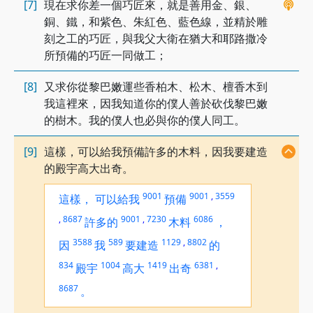
[7]
現在求你差一個巧匠來，就是善用金、銀、
銅、鐵，和紫色、朱紅色、藍色線，並精於雕
刻之工的巧匠，與我父大衛在猶大和耶路撒冷
所預備的巧匠一同做工；
[8]
又求你從黎巴嫩運些香柏木、松木、檀香木到
我這裡來，因我知道你的僕人善於砍伐黎巴嫩
的樹木。我的僕人也必與你的僕人同工。
[9]
這樣，可以給我預備許多的木料，因我要建造
的殿宇高大出奇。
9001
9001
,
3559
這樣，
可以給我
預備
,
8687
9001
,
7230
6086
許多的
木料
，
3588
589
1129
,
8802
因
我
要建造
的
834
1004
1419
6381
,
殿宇
高大
出奇
8687
。