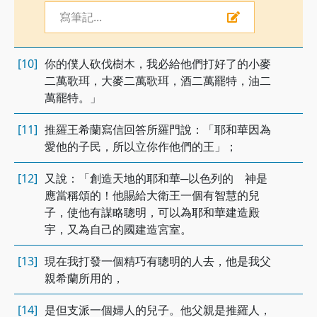
寫筆記...
[10]
你的僕人砍伐樹木，我必給他們打好了的小麥
二萬歌珥，大麥二萬歌珥，酒二萬罷特，油二
萬罷特。」
[11]
推羅王希蘭寫信回答所羅門說：「耶和華因為
愛他的子民，所以立你作他們的王」；
[12]
又說：「創造天地的耶和華─以色列的 神是
應當稱頌的！他賜給大衛王一個有智慧的兒
子，使他有謀略聰明，可以為耶和華建造殿
宇，又為自己的國建造宮室。
[13]
現在我打發一個精巧有聰明的人去，他是我父
親希蘭所用的，
[14]
是但支派一個婦人的兒子。他父親是推羅人，