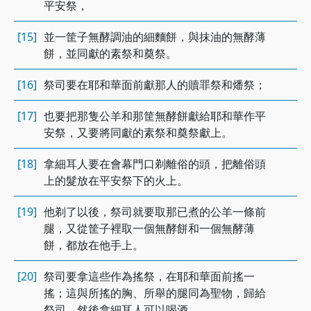
平安祭，
[15]
並一筐子無酵調油的細麵餅，與抹油的無酵薄
餅，並同獻的素祭和奠祭。
[16]
祭司要在耶和華面前獻那人的贖罪祭和燔祭；
[17]
也要把那隻公羊和那筐無酵餅獻給耶和華作平
安祭，又要將同獻的素祭和奠祭獻上。
[18]
拿細耳人要在會幕門口剃離俗的頭，把離俗頭
上的髮放在平安祭下的火上。
[19]
他剃了以後，祭司就要取那已煮的公羊一條前
腿，又從筐子裡取一個無酵餅和一個無酵薄
餅，都放在他手上。
[20]
祭司要拿這些作為搖祭，在耶和華面前搖一
搖；這與所搖的胸、所舉的腿同為聖物，歸給
祭司。然後拿細耳人可以喝酒。