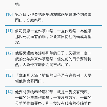
頭。
[10]
第八日，他要把兩隻斑鳩或兩隻雛鴿帶到會幕
門口，交給祭司。
[11]
祭司要獻一隻作贖罪祭，一隻作燔祭，為他贖
那因死屍而有的罪，並要當日使他的頭成為聖
潔。
[12]
他要另選離俗歸耶和華的日子，又要牽一隻一
歲的公羊羔來作贖愆祭；但先前的日子要歸徒
然，因為他在離俗之間被玷污了。
[13]
「拿細耳人滿了離俗的日子乃有這條例：人要
領他到會幕門口，
[14]
他要將供物奉給耶和華，就是一隻沒有殘疾、
一歲的公羊羔作燔祭，一隻沒有殘疾、一歲的
母羊羔作贖罪祭，和一隻沒有殘疾的公綿羊作