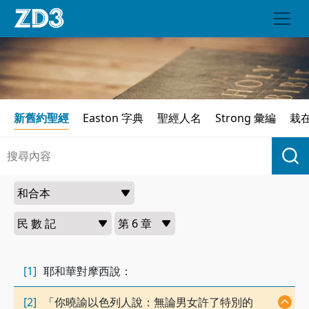
新舊約聖經
Easton 字典
聖經人名
Strong 彙編
栽
[1]
耶和華對摩西說：
[2]
「你曉諭以色列人說：無論男女許了特別的