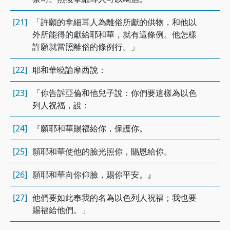
[21]
「許願的拿細耳人為離俗所獻的供物，和他以
外所能得的獻給耶和華，就有這條例。他怎樣
許願就當照離俗的條例行。」
[22]
耶和華曉諭摩西說：
[23]
「你告訴亞倫和他兒子說：你們要這樣為以色
列人祝福，說：
[24]
『願耶和華賜福給你，保護你。
[25]
願耶和華使他的臉光照你，賜恩給你。
[26]
願耶和華向你仰臉，賜你平安。』
[27]
他們要如此奉我的名為以色列人祝福；我也要
賜福給他們。」