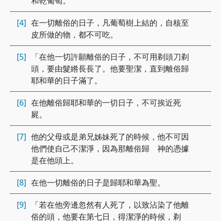
和乾葡萄。
[4]
在一切離俗的日子，凡葡萄樹上結的，自核至
皮所做的物，都不可吃。
[5]
「在他一切許願離俗的日子，不可用剃頭刀剃
頭，要由髮綹長長了。他要聖潔，直到離俗歸
耶和華的日子滿了。
[6]
在他離俗歸耶和華的一切日子，不可挨近死
屍。
[7]
他的父母或是弟兄姊妹死了的時候，他不可因
他們使自己不潔淨，因為那離俗歸 神的憑據
是在他頭上。
[8]
在他一切離俗的日子是歸耶和華為聖。
[9]
「若在他旁邊忽然有人死了，以致沾染了他離
俗的頭，他要在第七日，得潔淨的時候，剃