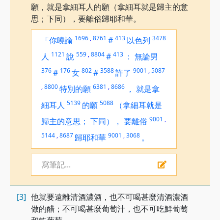
願，就是拿細耳人的願（拿細耳就是歸主的意
思；下同），要離俗歸耶和華。
1696
,
8761
413
3478
「你曉諭
#
以色列
1121
559
,
8804
413
人
說
#
：
無論男
376
176
802
3588
9001
,
5087
#
女
#
許了
,
8800
6381
,
8686
特別的願
，
就是拿
5139
5088
細耳人
的願
（拿細耳就是
9001
,
歸主的意思；
下同），
要離俗
5144
,
8687
9001
,
3068
歸耶和華
。
寫筆記...
[3]
他就要遠離清酒濃酒，也不可喝甚麼清酒濃酒
做的醋；不可喝甚麼葡萄汁，也不可吃鮮葡萄