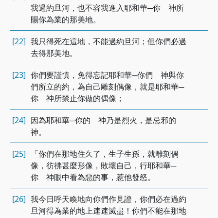
我過約旦河，也不容我進入耶和華─你 神所
賜你為業的那美地。
[22]
我只得死在這地，不能過約旦河；但你們必過
去得那美地。
[23]
你們要謹慎，免得忘記耶和華─你們 神與你
們所立的約，為自己雕刻偶像，就是耶和華─
你 神所禁止你做的偶像；
[24]
因為耶和華─你的 神乃是烈火，是忌邪的
神。
[25]
「你們在那地住久了，生子生孫，就雕刻偶
像，彷彿甚麼形像，敗壞自己，行耶和華─
你 神眼中看為惡的事，惹他發怒。
[26]
我今日呼天喚地向你們作見證，你們必在過約
旦河得為業的地上速速滅盡！你們不能在那地