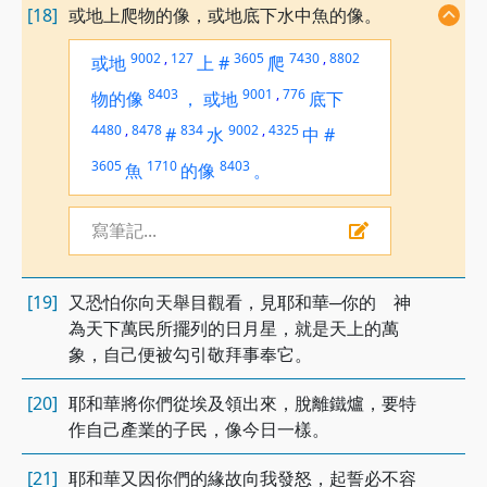
[18]
或地上爬物的像，或地底下水中魚的像。
9002
,
127
3605
7430
,
8802
或地
上
#
爬
8403
9001
,
776
物的像
，
或地
底下
4480
,
8478
834
9002
,
4325
#
水
中
#
3605
1710
8403
魚
的像
。
寫筆記...
[19]
又恐怕你向天舉目觀看，見耶和華─你的 神
為天下萬民所擺列的日月星，就是天上的萬
象，自己便被勾引敬拜事奉它。
[20]
耶和華將你們從埃及領出來，脫離鐵爐，要特
作自己產業的子民，像今日一樣。
[21]
耶和華又因你們的緣故向我發怒，起誓必不容