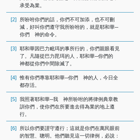
承受為業。
[2]
所吩咐你們的話，你們不可加添，也不可刪
減，好叫你們遵守我所吩咐的，就是耶和華─
你們 神的命令。
[3]
耶和華因巴力毗珥的事所行的，你們親眼看見
了。凡隨從巴力毘珥的人，耶和華─你們的
神都從你們中間除滅了。
[4]
惟有你們專靠耶和華─你們 神的人，今日全
都存活。
[5]
我照著耶和華─我 神所吩咐的將律例典章教
訓你們，使你們在所要進去得為業的地上遵
行。
[6]
所以你們要謹守遵行；這就是你們在萬民眼前
的智慧、聰明。他們聽見這一切律例，必說：