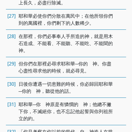
上長久，必盡行除滅。
[27]
耶和華必使你們分散在萬民中；在他所領你們
到的萬國裡，你們剩下的人數稀少。
[28]
在那裡，你們必事奉人手所造的神，就是用木
石造成、不能看、不能聽、不能吃、不能聞的
神。
[29]
但你們在那裡必尋求耶和華─你的 神。你盡
心盡性尋求他的時候，就必尋見。
[30]
日後你遭遇一切患難的時候，你必歸回耶和華
─你的 神，聽從他的話。
[31]
耶和華─你 神原是有憐憫的 神；他總不撇
下你，不滅絕你，也不忘記他起誓與你列祖所
立的約。
[32]
「你且考察在你以前的世代，自 神造人在世