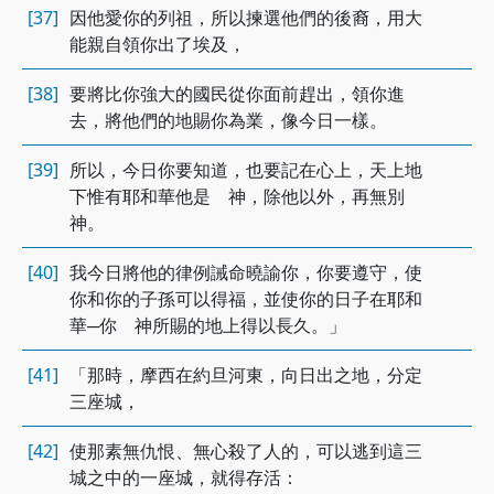
[37]
因他愛你的列祖，所以揀選他們的後裔，用大
能親自領你出了埃及，
[38]
要將比你強大的國民從你面前趕出，領你進
去，將他們的地賜你為業，像今日一樣。
[39]
所以，今日你要知道，也要記在心上，天上地
下惟有耶和華他是 神，除他以外，再無別
神。
[40]
我今日將他的律例誡命曉諭你，你要遵守，使
你和你的子孫可以得福，並使你的日子在耶和
華─你 神所賜的地上得以長久。」
[41]
「那時，摩西在約旦河東，向日出之地，分定
三座城，
[42]
使那素無仇恨、無心殺了人的，可以逃到這三
城之中的一座城，就得存活：