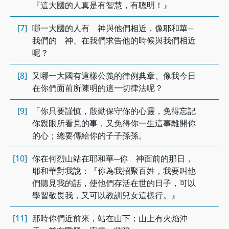
『這大國的人真是有智慧，有聰明！』
[7]
哪一大國的人有 神與他們相近，像耶和華─
我們的 神、在我們求告他的時候與我們相近
呢？
[8]
又哪一大國有這樣公義的律例典章、像我今日
在你們面前所陳明的這一切律法呢？
[9]
「你只要謹慎，殷勤保守你的心靈，免得忘記
你親眼所看見的事，又免得你一生這事離開你
的心；總要傳給你的子子孫孫。
[10]
你在何烈山站在耶和華─你 神面前的那日，
耶和華對我說：『你為我招聚百姓，我要叫他
們聽見我的話，使他們存活在世的日子，可以
學習敬畏我，又可以教訓兒女這樣行。』
[11]
那時你們近前來，站在山下；山上有火焰沖