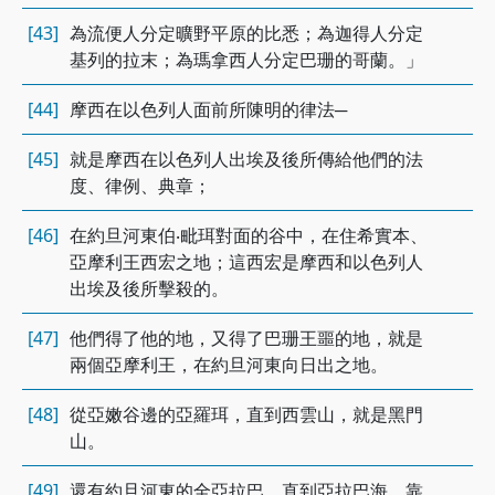
[43]
為流便人分定曠野平原的比悉；為迦得人分定
基列的拉末；為瑪拿西人分定巴珊的哥蘭。」
[44]
摩西在以色列人面前所陳明的律法─
[45]
就是摩西在以色列人出埃及後所傳給他們的法
度、律例、典章；
[46]
在約旦河東伯‧毗珥對面的谷中，在住希實本、
亞摩利王西宏之地；這西宏是摩西和以色列人
出埃及後所擊殺的。
[47]
他們得了他的地，又得了巴珊王噩的地，就是
兩個亞摩利王，在約旦河東向日出之地。
[48]
從亞嫩谷邊的亞羅珥，直到西雲山，就是黑門
山。
[49]
還有約旦河東的全亞拉巴，直到亞拉巴海，靠