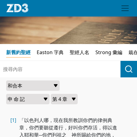
新舊約聖經
Easton 字典
聖經人名
Strong 彙編
栽
[1]
「以色列人哪，現在我所教訓你們的律例典
章，你們要聽從遵行，好叫你們存活，得以進
入耶和華─你們列祖之 神所賜給你們的地，