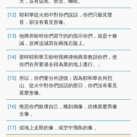
天，並有昏黑、密雲、幽暗。
[12]
耶和華從火焰中對你們說話，你們只聽見聲
音，卻沒有看見形像。
[13]
他將所吩咐你們當守的約指示你們，就是十條
誡，並將這誡寫在兩塊石版上。
[14]
那時耶和華又吩咐我將律例典章教訓你們，使
你們在所要過去得為業的地上遵行。」
[15]
所以，你們要分外謹慎；因為耶和華在何烈
山、從火中對你們說話的那日，你們沒有看見
甚麼形像。
[16]
惟恐你們敗壞自己，雕刻偶像，彷彿甚麼男像
女像，
[17]
或地上走獸的像，或空中飛鳥的像，