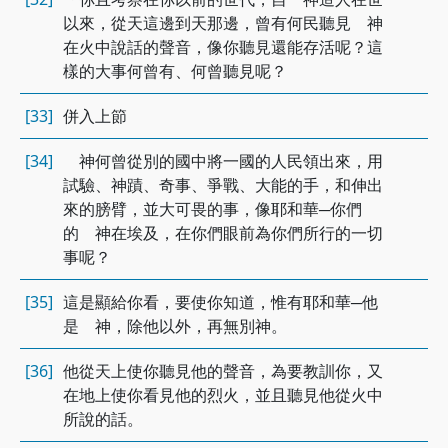
以來，從天這邊到天那邊，曾有何民聽見 神
在火中說話的聲音，像你聽見還能存活呢？這
樣的大事何曾有、何曾聽見呢？
[33]
併入上節
[34]
神何曾從別的國中將一國的人民領出來，用
試驗、神蹟、奇事、爭戰、大能的手，和伸出
來的膀臂，並大可畏的事，像耶和華─你們
的 神在埃及，在你們眼前為你們所行的一切
事呢？
[35]
這是顯給你看，要使你知道，惟有耶和華─他
是 神，除他以外，再無別神。
[36]
他從天上使你聽見他的聲音，為要教訓你，又
在地上使你看見他的烈火，並且聽見他從火中
所說的話。