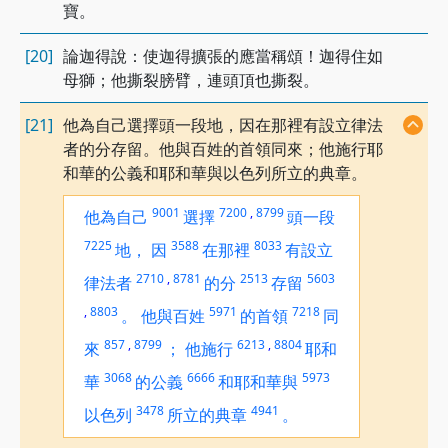
寶。
[20]
論迦得說：使迦得擴張的應當稱頌！迦得住如
母獅；他撕裂膀臂，連頭頂也撕裂。
[21]
他為自己選擇頭一段地，因在那裡有設立律法
者的分存留。他與百姓的首領同來；他施行耶
和華的公義和耶和華與以色列所立的典章。
9001
7200
,
8799
他為自己
選擇
頭一段
7225
3588
8033
地，
因
在那裡
有設立
2710
,
8781
2513
5603
律法者
的分
存留
,
8803
5971
7218
。
他與百姓
的首領
同
857
,
8799
6213
,
8804
來
；
他施行
耶和
3068
6666
5973
華
的公義
和耶和華與
3478
4941
以色列
所立的典章
。