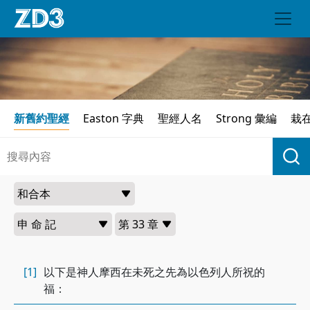
新舊約聖經
Easton 字典
聖經人名
Strong 彙編
栽
[1]
以下是神人摩西在未死之先為以色列人所祝的
福：