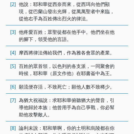
[2]
他說：耶和華從西奈而來，從西珥向他們顯
現，從巴蘭山發出光輝，從萬萬聖者中來臨，
從他右手為百姓傳出烈火的律法。
[3]
他疼愛百姓；眾聖徒都在他手中。他們坐在他
的腳下，領受他的言語。
[4]
摩西將律法傳給我們，作為雅各會眾的產業。
[5]
百姓的眾首領，以色列的各支派，一同聚會的
時候，耶和華（原文作他）在耶書崙中為王。
[6]
願流便存活，不致死亡；願他人數不致稀少。
[7]
為猶大祝福說：求耶和華俯聽猶大的聲音，引
導他歸於本族；他曾用手為自己爭戰，你必幫
助他攻擊敵人。
[8]
論利未說：耶和華啊，你的土明和烏陵都在你