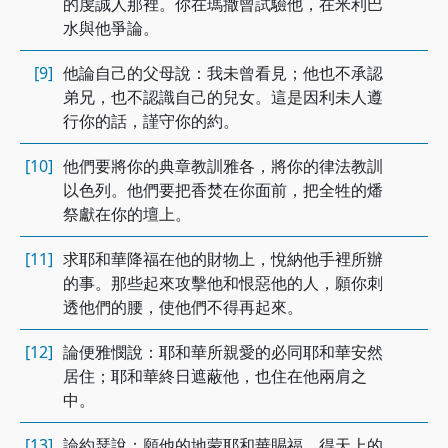
的虔誠人那裡。你在瑪撒曾試驗他，在米利巴
水與他爭論。
[9]
他論自己的父母說：我未曾看見；他也不承認
弟兄，也不認識自己的兒女。這是因利未人遵
行你的話，謹守你的約。
[10]
他們要將你的典章教訓雅各，將你的律法教訓
以色列。他們要把香焚在你面前，把全牲的燔
祭獻在你的壇上。
[11]
求耶和華降福在他的財物上，悅納他手裡所辦
的事。那些起來攻擊他和恨惡他的人，願你刺
透他們的腰，使他們不得再起來。
[12]
論便雅憫說：耶和華所親愛的必同耶和華安然
居住；耶和華終日遮蔽他，也住在他兩肩之
中。
[13]
論約瑟說：願他的地蒙耶和華賜福，得天上的