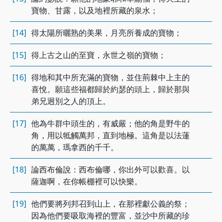
寶物、甘露，以及地裡所藏的泉水；
[14]
得太陽所曬熟的美果，月亮所養成的寶物；
[15]
得上古之山的至寶，永世之嶺的寶物；
[16]
得地和其中所充滿的寶物，並住荊棘中上主的
喜悅。願這些福都歸於約瑟的頭上，歸於那與
弟兄迥別之人的頂上。
[17]
他為牛群中頭生的，有威嚴；他的角是野牛的
角，用以牴觸萬邦，直到地極。這角是以法蓮
的萬萬，瑪拿西的千千。
[18]
論西布倫說：西布倫哪，你出外可以歡喜。以
薩迦啊，在你帳棚裡可以快樂。
[19]
他們要將列邦召到山上，在那裡獻公義的祭；
因為他們要吸取海裡的豐富，並沙中所藏的珍