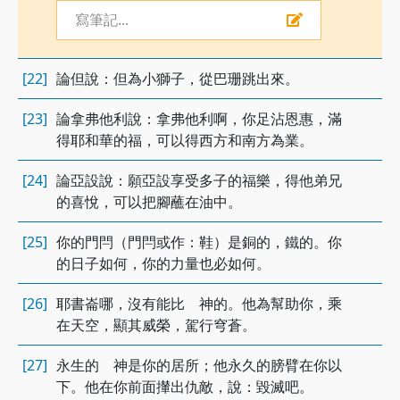
寫筆記...
[22]
論但說：但為小獅子，從巴珊跳出來。
[23]
論拿弗他利說：拿弗他利啊，你足沾恩惠，滿
得耶和華的福，可以得西方和南方為業。
[24]
論亞設說：願亞設享受多子的福樂，得他弟兄
的喜悅，可以把腳蘸在油中。
[25]
你的門閂（門閂或作：鞋）是銅的，鐵的。你
的日子如何，你的力量也必如何。
[26]
耶書崙哪，沒有能比 神的。他為幫助你，乘
在天空，顯其威榮，駕行穹蒼。
[27]
永生的 神是你的居所；他永久的膀臂在你以
下。他在你前面攆出仇敵，說：毀滅吧。