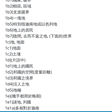
1b1)國家, 疆界
1b2)轄區, 區域
1b3)支派疆界
1b4)一塊地
1b5)特別指迦南地或以色列地
1b6)地上的居民
1b7)陰間, 去而不返之地, (下面的)世界
1c)地, 地面
1c1)地面
1c2)土壤
1d)(片語中)
1d1)地上的國民
1d2)邦國的空間(度量距離)
1d3)邦國之境界
1d4)活人之地
1d5)地極
1e)(幾乎都用於晚期)
1e1)諸地, 列國
1e1a)多相對於迦南