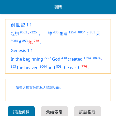
關閉
創 世 記 1:1
9002
,
7225
430
1254
,
8804
853
起初
，
神
創造
#
天
8064
853
776
#
地
。
Genesis 1:1
7225
430
1254
,
8804
,
In the beginning
God
created
853
8064
853
776
the heaven
and
the earth
.
請登入網頁啟用私人筆記功能。
詞語解釋
彙編索引
詞語搜尋