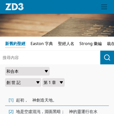
新舊約聖經
Easton 字典
聖經人名
Strong 彙編
栽
[1]
起初， 神創造天地。
[2]
地是空虛混沌，淵面黑暗； 神的靈運行在水