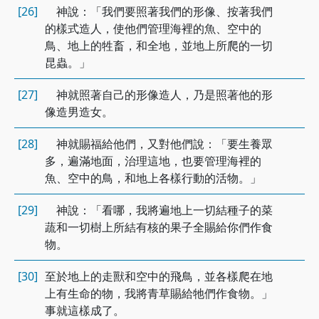
[26]
神說：「我們要照著我們的形像、按著我們
的樣式造人，使他們管理海裡的魚、空中的
鳥、地上的牲畜，和全地，並地上所爬的一切
昆蟲。」
[27]
神就照著自己的形像造人，乃是照著他的形
像造男造女。
[28]
神就賜福給他們，又對他們說：「要生養眾
多，遍滿地面，治理這地，也要管理海裡的
魚、空中的鳥，和地上各樣行動的活物。」
[29]
神說：「看哪，我將遍地上一切結種子的菜
蔬和一切樹上所結有核的果子全賜給你們作食
物。
[30]
至於地上的走獸和空中的飛鳥，並各樣爬在地
上有生命的物，我將青草賜給牠們作食物。」
事就這樣成了。