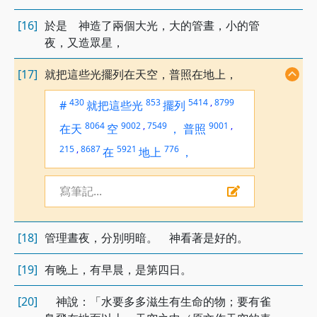
[16]
於是 神造了兩個大光，大的管晝，小的管
夜，又造眾星，
[17]
就把這些光擺列在天空，普照在地上，
430
853
5414
,
8799
#
就把這些光
擺列
8064
9002
,
7549
9001
,
在天
空
，
普照
215
,
8687
5921
776
在
地上
，
寫筆記...
[18]
管理晝夜，分別明暗。 神看著是好的。
[19]
有晚上，有早晨，是第四日。
[20]
神說：「水要多多滋生有生命的物；要有雀