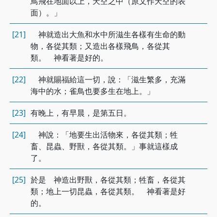
鳥飛在地面以上，天空之中（原文作天空的表
面）。」
[21]
神就造出大魚和水中所滋生各樣有生命的動
物，各從其類；又造出各樣飛鳥，各從其
類。 神看著是好的。
[22]
神就賜福給這一切，說：「滋生繁多，充滿
海中的水；雀鳥也要多生在地上。」
[23]
有晚上，有早晨，是第五日。
[24]
神說：「地要生出活物來，各從其類；牲
畜、昆蟲、野獸，各從其類。」事就這樣成
了。
[25]
於是 神造出野獸，各從其類；牲畜，各從其
類；地上一切昆蟲，各從其類。 神看著是好
的。