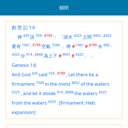
關閉
創 世 記 1:6
430
559
,
8799
4325
9002
,
8432
神
說
：
「諸水
之間
1961
,
8799
7549
1961
8799
996
,
要有
空氣
，
將
#
#
水
4325
914
,
8688
9001
4325
分
為上下
#
#
。
」
Genesis 1:6
430
559
,
8799
And God
said
,
Let there be a
7549
8432
firmament
in the midst
of the waters
4325
914
,
8688
4325
,
and let it divide
the waters
4325
from the waters
.
[firmament: Heb.
expansion]