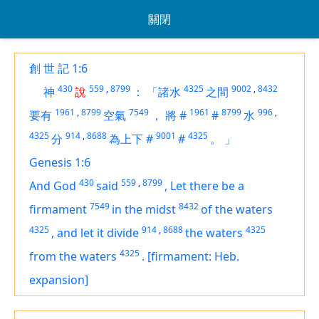
關閉
創 世 記 1:6
430
559
,
8799
4325
9002
,
8432
神
說
：
「諸水
之間
1961
,
8799
7549
1961
8799
996
,
要有
空氣
，
將
#
#
水
4325
914
,
8688
9001
4325
分
為上下
#
#
。
」
Genesis 1:6
430
559
,
8799
And God
said
,
Let there be a
7549
8432
firmament
in the midst
of the waters
4325
914
,
8688
4325
,
and let it divide
the waters
4325
from the waters
.
[firmament: Heb.
expansion]