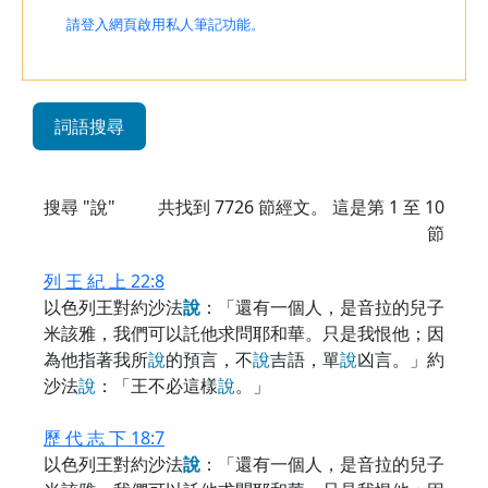
請登入網頁啟用私人筆記功能。
詞語搜尋
搜尋 "說"
共找到
7726
節經文。 這是第 1 至 10
節
列 王 紀 上 22:8
以色列王對約沙法
說
：「還有一個人，是音拉的兒子
米該雅，我們可以託他求問耶和華。只是我恨他；因
為他指著我所
說
的預言，不
說
吉語，單
說
凶言。」約
沙法
說
：「王不必這樣
說
。」
歷 代 志 下 18:7
以色列王對約沙法
說
：「還有一個人，是音拉的兒子