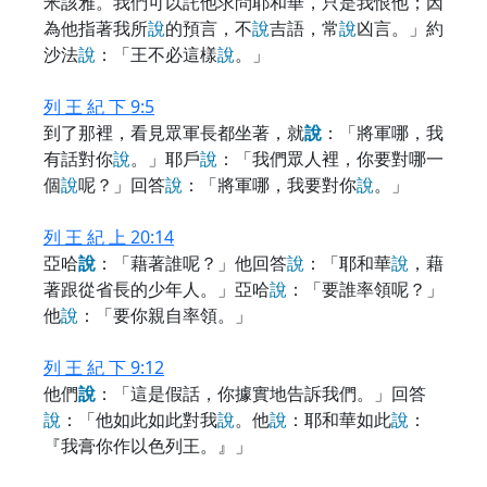
米該雅。我們可以託他求問耶和華，只是我恨他；因
為他指著我所
說
的預言，不
說
吉語，常
說
凶言。」約
沙法
說
：「王不必這樣
說
。」
列 王 紀 下 9:5
到了那裡，看見眾軍長都坐著，就
說
：「將軍哪，我
有話對你
說
。」耶戶
說
：「我們眾人裡，你要對哪一
個
說
呢？」回答
說
：「將軍哪，我要對你
說
。」
列 王 紀 上 20:14
亞哈
說
：「藉著誰呢？」他回答
說
：「耶和華
說
，藉
著跟從省長的少年人。」亞哈
說
：「要誰率領呢？」
他
說
：「要你親自率領。」
列 王 紀 下 9:12
他們
說
：「這是假話，你據實地告訴我們。」回答
說
：「他如此如此對我
說
。他
說
：耶和華如此
說
：
『我膏你作以色列王。』」