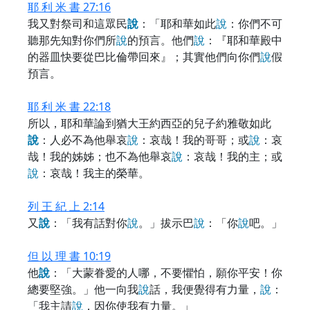
耶 利 米 書 27:16
我又對祭司和這眾民
說
：「耶和華如此
說
：你們不可
聽那先知對你們所
說
的預言。他們
說
：『耶和華殿中
的器皿快要從巴比倫帶回來』；其實他們向你們
說
假
預言。
耶 利 米 書 22:18
所以，耶和華論到猶大王約西亞的兒子約雅敬如此
說
：人必不為他舉哀
說
：哀哉！我的哥哥；或
說
：哀
哉！我的姊姊；也不為他舉哀
說
：哀哉！我的主；或
說
：哀哉！我主的榮華。
列 王 紀 上 2:14
又
說
：「我有話對你
說
。」拔示巴
說
：「你
說
吧。」
但 以 理 書 10:19
他
說
：「大蒙眷愛的人哪，不要懼怕，願你平安！你
總要堅強。」他一向我
說
話，我便覺得有力量，
說
：
「我主請
說
，因你使我有力量。」