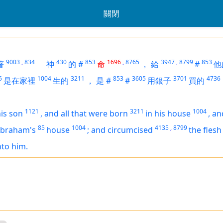
關閉
9003
,
834
430
853
1696
,
8765
3947
,
8799
853
著
神
的
#
命
，
給
#
他
5
1004
3211
853
3605
3701
4736
是在家裡
生的
，
是
#
#
用銀子
買的
1121
3211
1004
is son
,
and all that were born
in his house
,
an
85
1004
4135
,
8799
Abraham's
house
;
and circumcised
the flesh
to him.