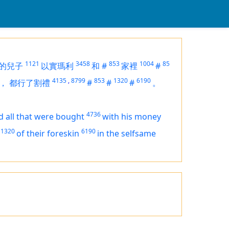
1121
3458
853
1004
85
的兒子
以實瑪利
和
#
家裡
#
4135
,
8799
853
1320
6190
，
都行了割禮
#
#
#
。
4736
d all that were bought
with his money
1320
6190
of their foreskin
in the selfsame