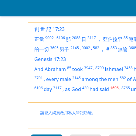
創 世 記 17:23
9002
,
6106
2088
3117
85
正當
那
日
，
亞伯拉罕
遵
3605
2145
,
9002
,
582
853
360
的一切
男子
，
#
無論
Genesis 17:23
85
3947
,
8799
3458
And Abraham
took
Ishmael
h
3701
2145
582
,
every male
among the men
of 
6106
3117
430
1696
,
8765
day
,
as God
had said
un
請登入網頁啟用私人筆記功能。