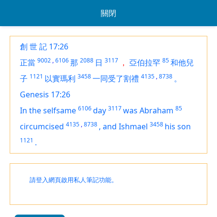
關閉
創 世 記 17:26
9002
,
6106
2088
3117
85
正當
那
日
，
亞伯拉罕
和他兒
1121
3458
4135
,
8738
子
以實瑪利
一同受了割禮
。
Genesis 17:26
6106
3117
85
In the selfsame
day
was Abraham
4135
,
8738
3458
circumcised
,
and Ishmael
his son
1121
.
請登入網頁啟用私人筆記功能。