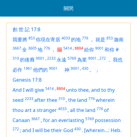
關閉
創 世 記 17:8
853
4033
776
853
我要將
你現在寄居
的地
，
就是
迦南
3667
3605
776
5414
,
8804
9001
全
地
，
賜
給你
和你
#
310
9001
,
2233
5769
9001
,
272
的後裔
永遠
為業
，
我也
1961
9001
9001
,
430
必作
他們的
神
。
」
Genesis 17:8
5414
,
8804
And I will give
unto thee, and to thy
2233
310
776
seed
after thee
,
the land
wherein
4033
776
thou art a stranger
,
all the land
of
3667
5769
Canaan
,
for an everlasting
possession
272
430
;
and I will be their God
.
[wherein...: Heb.