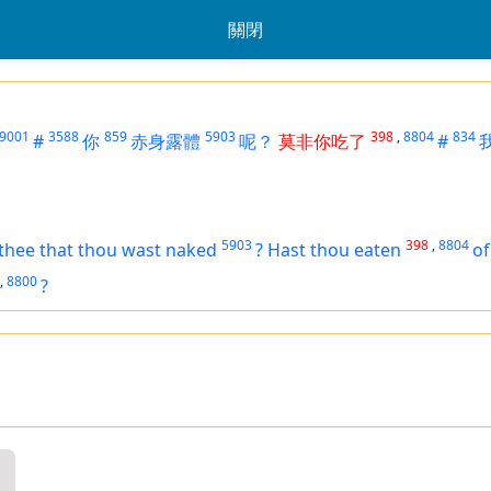
關閉
9001
3588
859
5903
398
,
8804
834
#
你
赤身露體
呢？
莫非你吃了
#
5903
398
,
8804
thee that thou
wast
naked
?
Hast thou eaten
of
,
8800
?