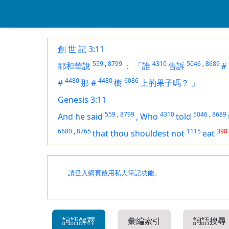
創 世 記 3:11
559
,
8799
4310
5046
,
8689
耶和華說
：
「誰
告訴
#
4480
4480
6086
#
那
#
樹
上的果子嗎？
」
Genesis 3:11
559
,
8799
4310
5046
,
8689
And he said
,
Who
told
6680
,
8765
1115
398
that thou shouldest not
eat
請登入網頁啟用私人筆記功能。
詞語解釋
彙編索引
詞語搜尋