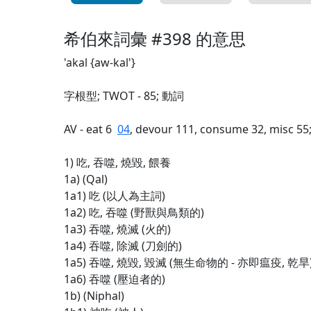
希伯來詞彙 #398 的意思
'akal {aw-kal'}
字根型; TWOT - 85; 動詞
AV - eat 6
04
, devour 111, consume 32, misc 55
1) 吃, 吞噬, 燒毀, 餵養
1a) (Qal)
1a1) 吃 (以人為主詞)
1a2) 吃, 吞噬 (野獸與鳥類的)
1a3) 吞噬, 燒滅 (火的)
1a4) 吞噬, 除滅 (刀劍的)
1a5) 吞噬, 燒毀, 毀滅 (無生命物的 - 亦即瘟疫, 乾旱
1a6) 吞噬 (壓迫者的)
1b) (Niphal)