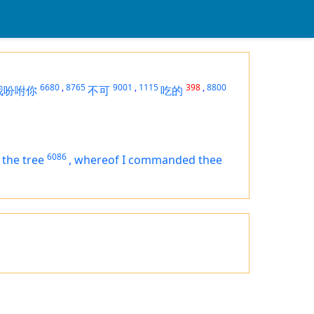
6680
,
8765
9001
,
1115
398
,
8800
我吩咐你
不可
吃的
6086
 the tree
,
whereof I commanded thee