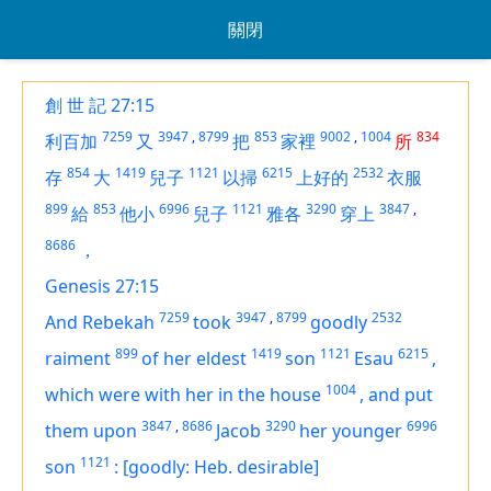
關閉
創 世 記 27:15
7259
3947
,
8799
853
9002
,
1004
834
利百加
又
把
家裡
所
854
1419
1121
6215
2532
存
大
兒子
以掃
上好的
衣服
899
853
6996
1121
3290
3847
,
給
他小
兒子
雅各
穿上
8686
，
Genesis 27:15
7259
3947
,
8799
2532
And Rebekah
took
goodly
899
1419
1121
6215
raiment
of her eldest
son
Esau
,
1004
which
were
with her in the house
,
and put
3847
,
8686
3290
6996
them upon
Jacob
her younger
1121
son
:
[goodly: Heb. desirable]