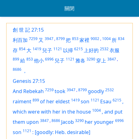
關閉
創 世 記 27:15
7259
3947
,
8799
853
9002
,
1004
834
利百加
又
把
家裡
所
854
1419
1121
6215
2532
存
大
兒子
以掃
上好的
衣服
899
853
6996
1121
3290
3847
,
給
他小
兒子
雅各
穿上
8686
，
Genesis 27:15
7259
3947
,
8799
2532
And Rebekah
took
goodly
899
1419
1121
6215
raiment
of her eldest
son
Esau
,
1004
which
were
with her in the house
,
and put
3847
,
8686
3290
6996
them upon
Jacob
her younger
1121
son
:
[goodly: Heb. desirable]