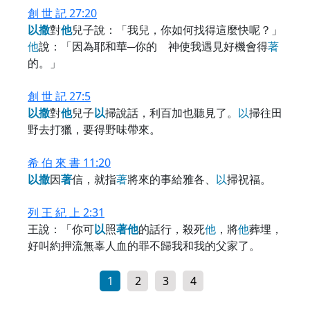
創 世 記 27:20
以
撒
對
他
兒子說：「我兒，你如何找得這麼快呢？」
他
說：「因為耶和華─你的 神使我遇見好機會得
著
的。」
創 世 記 27:5
以
撒
對
他
兒子
以
掃說話，利百加也聽見了。
以
掃往田
野去打獵，要得野味帶來。
希 伯 來 書 11:20
以
撒
因
著
信，就指
著
將來的事給雅各、
以
掃祝福。
列 王 紀 上 2:31
王說：「你可
以
照
著
他
的話行，殺死
他
，將
他
葬埋，
好叫約押流無辜人血的罪不歸我和我的父家了。
1
2
3
4