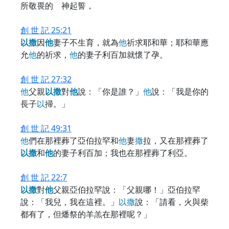
所敬畏的 神起誓，
創 世 記 25:21
以
撒
因
他
妻子不生育，就為
他
祈求耶和華；耶和華應
允
他
的祈求，
他
的妻子利百加就懷了孕。
創 世 記 27:32
他
父親
以
撒
對
他
說：「你是誰？」
他
說：「我是你的
長子
以
掃。」
創 世 記 49:31
他
們在那裡葬了亞伯拉罕和
他
妻
撒
拉，又在那裡葬了
以
撒
和
他
的妻子利百加；我也在那裡葬了利亞。
創 世 記 22:7
以
撒
對
他
父親亞伯拉罕說：「父親哪！」亞伯拉罕
說：「我兒，我在這裡。」
以
撒
說：「請看，火與柴
都有了，但燔祭的羊羔在那裡呢？」