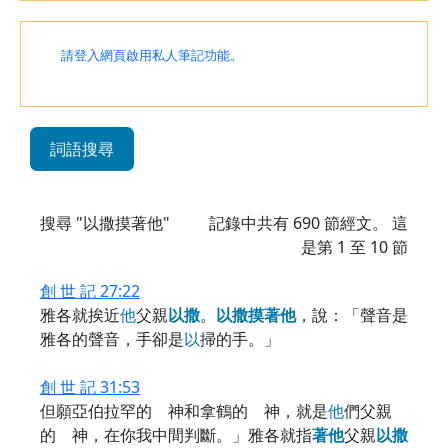
請登入網頁啟用私人筆記功能。
詞語搜尋
搜尋 "以撒摸著他"
記錄中共有
690
節經文。 這
是第 1 至 10 節
創 世 記 27:22
雅各就挨近
他
父親
以
撒
。
以
撒
摸
著
他
，說：「聲音是
雅各的聲音，手卻是
以
掃的手。」
創 世 記 31:53
但願亞伯拉罕的 神和拿鶴的 神，就是
他
們父親
的 神，在你我中間判斷。」雅各就指
著
他
父親
以
撒