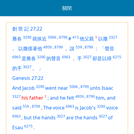
關閉
創 世 記 27:22
3290
5066
,
8799
413
1
3327
雅各
就挨近
#
他父親
以撒
4959
,
8799
559
,
8799
。
以撒摸著他
，
說
：
「聲音
6963
3290
6963
3027
6215
是雅各
的聲音
，
手
卻是以掃
3027
的手
。
」
Genesis 27:22
3290
5066
,
8799
And Jacob
went near
unto Isaac
3327
1
4959
,
8799
his father
;
and he felt
him, and
559
,
8799
6963
3290
said
,
The voice
is
Jacob's
voice
6963
3027
3027
,
but the hands
are
the hands
of
6215
Esau
.