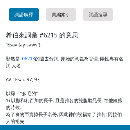
詞語解釋
彙編索引
詞語搜尋
希伯來詞彙 #6215 的意思
`Esav {ay-sawv'}
顯然是
06213
的過去分詞; 原始的意義為管理; 陽性專有名
詞 人名
AV - Esau 97; 97
以掃 = "多毛的"
1) 以撒和利百加的長子, 且是雅各的雙胞胎兄長; 在他飢餓
的時候,
為了食物而賣掉長子名份, 因此神的祝福給了雅各; 阿拉伯
人的祖先