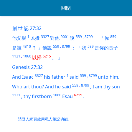
關閉
創 世 記 27:32
1
3327
9001
559
,
8799
859
他父親
以撒
對他
說
：
「你
4310
559
,
8799
589
是誰
？
」他說
：
「我
是你的長子
1121
,
1060
6215
以掃
。
」
Genesis 27:32
3327
1
559
,
8799
And Isaac
his father
said
unto him,
559
,
8799
Who
art
thou? And he said
,
I
am
thy son
1121
1060
6215
,
thy firstborn
Esau
.
請登入網頁啟用私人筆記功能。