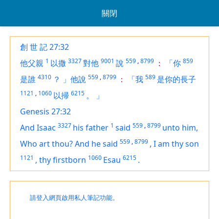
關閉
創 世 記 27:32
1
3327
9001
559
,
8799
859
他父親
以撒
對他
說
：
「你
4310
559
,
8799
589
是誰
？
」他說
：
「我
是你的長子
1121
,
1060
6215
以掃
。
」
Genesis 27:32
3327
1
559
,
8799
And Isaac
his father
said
unto him,
559
,
8799
Who
art
thou? And he said
,
I
am
thy son
1121
1060
6215
,
thy firstborn
Esau
.
請登入網頁啟用私人筆記功能。