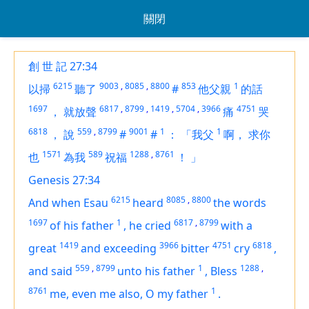
關閉
創 世 記 27:34
6215
9003
,
8085
,
8800
853
1
以掃
聽了
#
他父親
的話
1697
6817
,
8799
,
1419
,
5704
,
3966
4751
，
就放聲
痛
哭
6818
559
,
8799
9001
1
1
，
說
#
#
：
「我父
啊，
求你
1571
589
1288
,
8761
也
為我
祝福
！
」
Genesis 27:34
6215
8085
,
8800
And when Esau
heard
the words
1697
1
6817
,
8799
of his father
,
he cried
with a
1419
3966
4751
6818
great
and exceeding
bitter
cry
,
559
,
8799
1
1288
,
and said
unto his father
,
Bless
8761
1
me,
even
me also, O my father
.