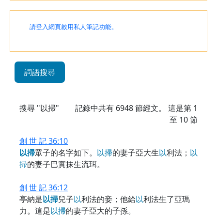
請登入網頁啟用私人筆記功能。
詞語搜尋
搜尋 "以掃"
記錄中共有
6948
節經文。 這是第 1
至 10 節
創 世 記 36:10
以
掃
眾子的名字如下。
以
掃
的妻子亞大生
以
利法；
以
掃
的妻子巴實抹生流珥。
創 世 記 36:12
亭納是
以
掃
兒子
以
利法的妾；他給
以
利法生了亞瑪
力。這是
以
掃
的妻子亞大的子孫。