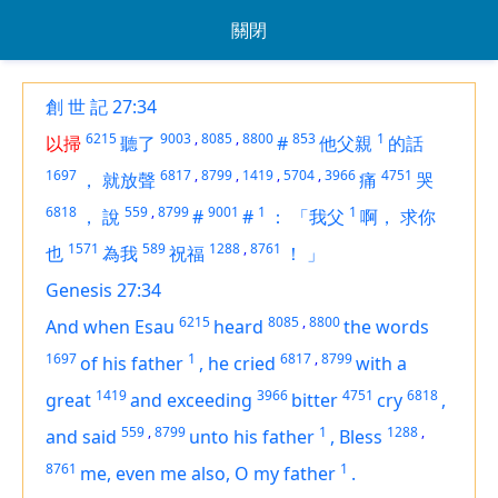
關閉
創 世 記 27:34
6215
9003
,
8085
,
8800
853
1
以掃
聽了
#
他父親
的話
1697
6817
,
8799
,
1419
,
5704
,
3966
4751
，
就放聲
痛
哭
6818
559
,
8799
9001
1
1
，
說
#
#
：
「我父
啊，
求你
1571
589
1288
,
8761
也
為我
祝福
！
」
Genesis 27:34
6215
8085
,
8800
And when Esau
heard
the words
1697
1
6817
,
8799
of his father
,
he cried
with a
1419
3966
4751
6818
great
and exceeding
bitter
cry
,
559
,
8799
1
1288
,
and said
unto his father
,
Bless
8761
1
me,
even
me also, O my father
.