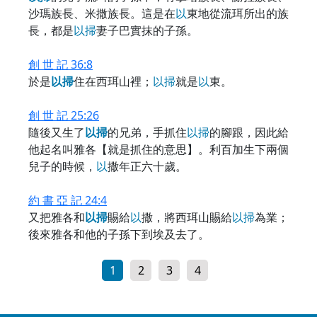
沙瑪族長、米撒族長。這是在
以
東地從流珥所出的族
長，都是
以
掃
妻子巴實抹的子孫。
創 世 記 36:8
於是
以
掃
住在西珥山裡；
以
掃
就是
以
東。
創 世 記 25:26
隨後又生了
以
掃
的兄弟，手抓住
以
掃
的腳跟，因此給
他起名叫雅各【就是抓住的意思】。利百加生下兩個
兒子的時候，
以
撒年正六十歲。
約 書 亞 記 24:4
又把雅各和
以
掃
賜給
以
撒，將西珥山賜給
以
掃
為業；
後來雅各和他的子孫下到埃及去了。
1
2
3
4