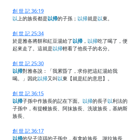
創 世 記 36:19
以
上的族長都是
以
掃
的子孫；
以
掃
就是
以
東。
創 世 記 25:34
於是雅各將餅和紅豆湯給了
以
掃
，
以
掃
吃了喝了，便
起來走了。這就是
以
掃
輕看了他長子的名分。
創 世 記 25:30
以
掃
對雅各說：「我累昏了，求你把這紅湯給我
喝。」因此
以
掃
又叫
以
東【就是紅的意思】。
創 世 記 36:15
以
掃
子孫中作族長的記在下面。
以
掃
的長子
以
利法的
子孫中，有提幔族長、阿抹族長、洗玻族長，基納斯
族長、
創 世 記 36:17
以
掃
的兒子流珥的子孫中，有拿哈族長、謝拉族長、