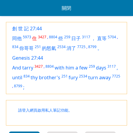
關閉
創 世 記 27:44
5973
3427
,
8804
259
3117
5704
,
同他
住
些
日子
，
直等
834
251
2534
7725
,
8799
你哥哥
的怒氣
消了
。
Genesis 27:44
3427
,
8804
259
3117
And tarry
with him a few
days
,
834
251
2534
7725
until
thy brother's
fury
turn away
,
8799
;
請登入網頁啟用私人筆記功能。